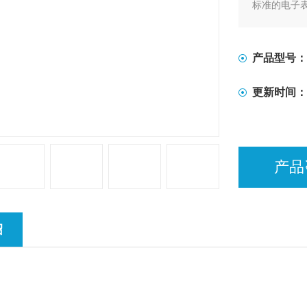
标准的电子
X、Y轴处
移和力控制
定。夹具可
产品型号：
更新时间：
产品
绍