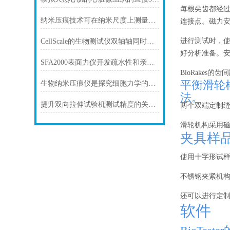
每根尖齿都经过
纳米压痕技术可在纳米尺度上测量材料的各种力学性质
连接点。磁力安装
进行测试时，
CellScale的生物测试仪双轴轴同时延伸测试仪
好分析准备。
SFA2000表面力仪开发疏水性和亲水性相互作用的一般相互作用潜力
BioRakes
平衡滑轮样
生物纳米压痕仪是探究细胞力学的神器
法。
提升双向拉伸试验机测试精度的关键技术与方法
两个双端定制
滑轮机构采用磁
夹具样品
使用十字形试
不锈钢夹紧机构
还可以进行定
软件