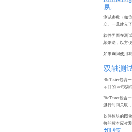
BioTe
易。
测试参数（如
立。一旦建立
软件界面在测
频馈送，以方
如果询问使用
双轴测
BioTest
示目的.avi
BioTest
进行时间关联
软件模块的图
接的标本应变
视频