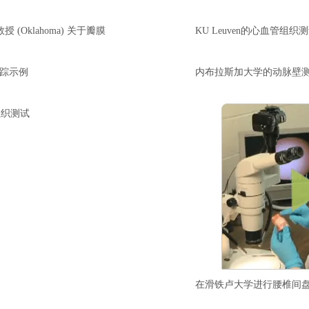
ee教授 (Oklahoma) 关于瓣膜
KU Leuven的心血管组织
像跟踪示例
内布拉斯加大学的动脉壁
组织测试
在滑铁卢大学进行腰椎间