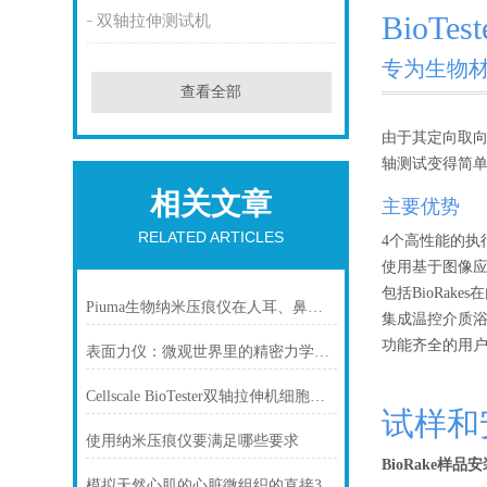
BioTest
双轴拉伸测试机
专为生物
查看全部
由于其定向取向
轴测试变得简
相关文章
主要优势
RELATED ARTICLES
4个高性能的执
使用基于图像应
包括BioRak
Piuma生物纳米压痕仪在人耳、鼻翼和鼻中隔软骨的结构和机械比较
集成温控介质
功能齐全的用
表面力仪：微观世界里的精密力学探针
Cellscale BioTester双轴拉伸机细胞化组织缩回
试样和
使用纳米压痕仪要满足哪些要求
BioRake样品安
模拟天然心肌的心脏微组织的直接3D生物打印