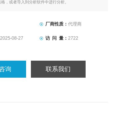
表格，或者导入到分析软件中进行分析。
于同一个平面上，能对平面组织进行单轴或双轴拉力测量，位
、循环测试、蠕变、预加载和非等轴双向加载都很容易规
选多种测量模式。
厂商性质：
代理商
2025-08-27
访 问 量：
2722
咨询
联系我们