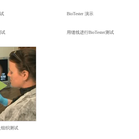
测试
BioTester 演示
测试
用缝线进行BioTester测试
D
r
a
g
t
o
s
p
盘组织测试
i
n