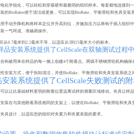
电化学锐化，可以轻松刺穿最硬和最脆弱的组织样本。每套都地连接到一
的BioRakes便于清洁或更换，可以实现BioRake、平衡滑轮和夹具安
使用手动升降机构将样本定位并升高到位，并施加压力以将钩子插入组织
安装一气呵成、准确易操作。
的齿间距从0.7毫米到2.2毫米不等，以适应从3到15毫米大小的标本。
品安装系统提供了CellScale在双轴测试过
缝合钩被用来在样品的每一侧上创建4个附着点。两级不锈钢滑轮机构确保
性安装方式，便于拆卸清洁，并使BioRake、平衡滑轮和夹具安装系统之
安装系统提供了CellScale失败测试的
样可以让比基础材料更弱的附着位置远离试样的测量区域移动。夹具让样
安装在与其他附着系统相同的支架上，以便在BioRake、平衡滑轮和夹
制夹具设计，以适应您的组织对夹紧力和夹紧表面的要求。