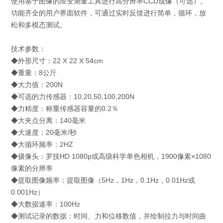
使用基于图像的应变测量工具进行高分辨率CCD成像（可选）。
功能齐全的用户界面软件，可通过实时反馈进行简单，循环，放
松和多模态测试。
技术参数：
◆
外形尺寸：22 X 22 X 54cm
◆
重量：8公斤
◆
大力值：200N
◆
可选的力传感器：10,20,50,100,200N
◆
力精度：称重传感器容量的0.2％
◆
大夹点分离：140毫米
◆
大速度：20毫米/秒
◆
大循环频率：2HZ
◆
摄像头：罗技HD 1080p或高级科学单色相机，1900像素×1080
像素的分辨率
◆
提取图像频率：提取图像（5Hz，1Hz，0.1Hz，0.01Hz或
0.001Hz）
◆
大数据速率：100Hz
◆
测试记录的数据：时间、力和位移数值，并绘制拉力与时间曲