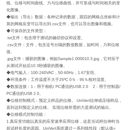
线、位移与时间曲线、力与位移曲线，并可形成与时间相关的变
化图像。
◆
输出（导出）数据：各种记录的数据，跟踪的网格点坐标和计
算的网格应变可以导出到.csv文件，也可以导出图像和视频。
◆
可保存的文件类型：
.tst文件：包含用于测试的确切协议和设置。
.csv文件：文件，包含逗号分隔的数值数据，如时间，力和位移
值。
.jpg文件：捕获的图像，例如Sample1.000010.3.jpg，它对应于
从测试开始后10.3秒捕获的图像。
◆
电气输入：100-240VAC，50-60Hz，1.67安培。
◆
环境条件：工作温度不大于25ºC 0％ - 95％相对湿度。
◆
数据连接：1 - 用于相机/ PC通信的USB 2.0 2 - 用于控制器/
PC通信的USB 2.0。
◆
位移控制模式：预定义样品的位移。 UniVert拉伸或压缩样品，
直到达到预定义的位移。 实现位移所需的力是测试的输出。
◆
位移模式控制功能：
1.真应变功能以真实的应变速率应用位移，这是当试样拉伸时当
前试样长度的原因。UniVert系统通过一系列线性段（默认值=