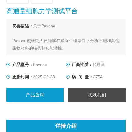
高通量细胞力学测试平台
简要描述：
关于Pavone
Pavone使研究人员能够在接近生理条件下分析细胞和其他
生物材料的结构和功能特性。
可同时放置2个96孔板，Pavone允许高通量高含量筛选功
产品型号：
Pavone
厂商性质：
代理商
能特性，包括细胞刚度、粘弹性、粘附、收缩、机械感应
更新时间：
2025-08-28
访 问 量：
2754
等。
这一新平台将微观力学表征与光学成像和培养相结合，实
产品咨询
联系我们
现了快速方便的数据收集。
预先校准的光纤传感器以及预先编程的实验进程，使得该
仪器可以真正节省时间，产生大量有意义的实验结果。
详情介绍