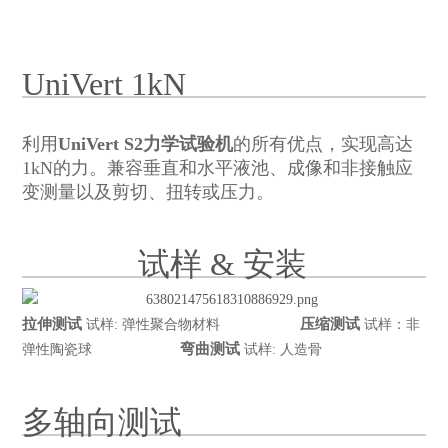
UniVert 1kN
利用
UniVert S2力学试验机
的所有优点，实现高达
1kN的力。兼容垂直和水平液池、成像和非接触应
变测量以及剪切、扭转或压力。
试样 & 安装
拉伸测试
压缩测试
试样: 弹性聚合物材料
试样：非
弯曲测试
弹性陶瓷球
试样: 人造骨
多轴向测试