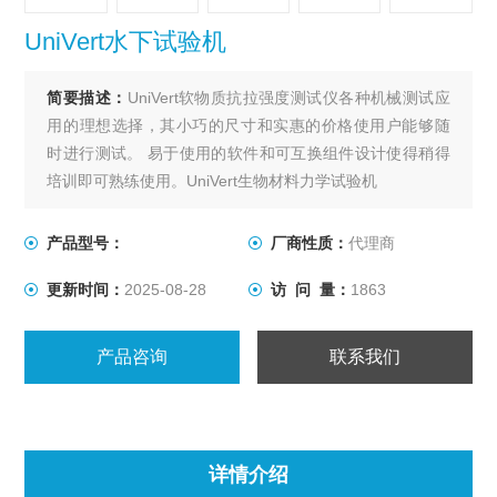
UniVert水下试验机
简要描述：
UniVert软物质抗拉强度测试仪各种机械测试应
用的理想选择，其小巧的尺寸和实惠的价格使用户能够随
时进行测试。 易于使用的软件和可互换组件设计使得稍得
培训即可熟练使用。UniVert生物材料力学试验机
UniVert水下试验机该系统能够在最大力达200N的情况下可
进行牵张、压缩和弯曲测试。 各种夹具和夹具可用于适应
产品型号：
厂商性质：
代理商
不同的标本和测试模式
更新时间：
2025-08-28
访 问 量：
1863
产品咨询
联系我们
详情介绍