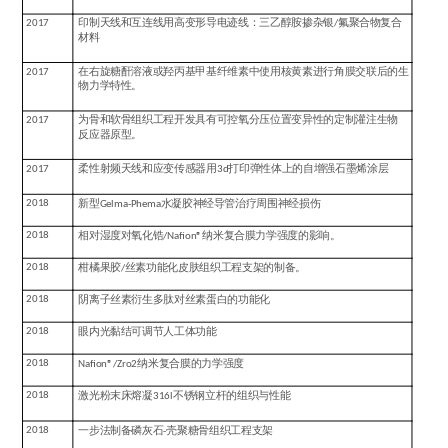
2017
印制天线和互连线用高变形导电迹线：三乙醇胺掺杂银
/
氟聚合物复合
材料
2017
在右旋糖酐溶液或羟丙基甲基纤维素中使用核黄素进行角膜交联后的生
物力学特性。
2017
为骨和软骨组织工程开发具有可控氧分压位置变异性的定制灌注生物
反应器原型。
2017
柔性射频天线和应变传感器用
3d
打印弹性体上的自增强石墨烯涂层
2018
新型
Gelma-Phema
水凝胶神经导管治疗周围神经损伤
2018
相对湿度对氧化锆
/Nafion®
纳米复合膜力学强度的影响。
2018
柑橘果胶
/
丝素功能化皮肤组织工程支架的制备。
2018
阴离子丝素衍生多肽对丝素蛋白的功能化
2018
眼内光黏结可调节人工体功能
2018
Nafion®/Zro2
纳米复合膜的力学强度
2018
激光粉末床熔凝
316l
不锈钢立杆的组织与性能
2018
一步法制备磷灰石
-
壳聚糖骨组织工程支架