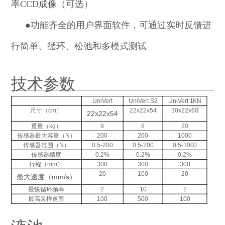
率CCD成像（可选）
●
功能齐全的用户界面软件，可通过实时反馈进
行简单、循环、松弛和多模式测试
技术参数
+
UniVert
UniVert S2
UniVert 1KN
尺寸（cm）
22x22x54
30x22x60
22x22x54
重量（kg）
8
8
20
传感器最大容量（N）
200
200
1000
传感器范围（N）
0.5-200
0.5-200
0.5-1000
传感器精度
0.2%
0.2%
0.2%
行程（mm）
300
300
300
20
100
20
最大速度（mm/s）
最快循环频率
2
10
2
最高采样速率
100
500
100