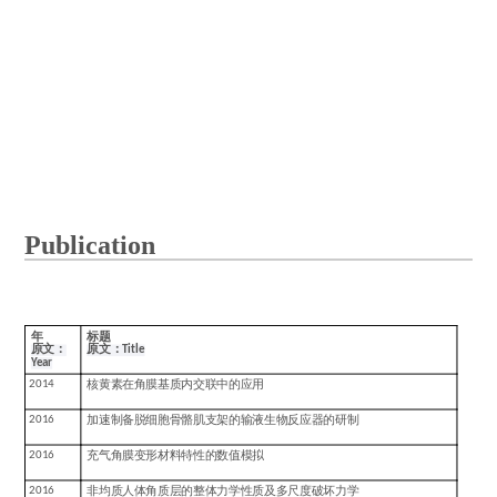
Publication
年
标题
原文：
原文：
Title
Year
2014
核黄素在角膜基质内交联中的应用
2016
加速制备脱细胞骨骼肌支架的输液生物反应器的研制
2016
充气角膜变形材料特性的数值模拟
2016
非均质人体角质层的整体力学性质及多尺度破坏力学