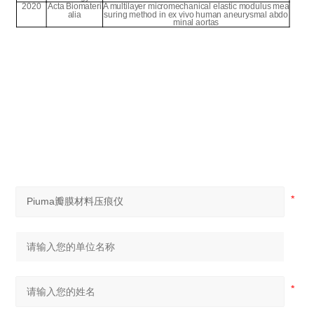
2020
Acta Biomateri
A multilayer micromechanical elastic modulus mea
alia
suring method in ex vivo human aneurysmal abdo
minal aortas