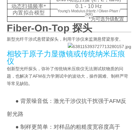
动态扫描频率
*
0.1 - 10 Hz
Young's Modulus (Hertz / Oliver-Pharr /
内置拟合模型
JKR)
*
为可选升级配置
Fiber-On-Top 探头
新型光纤干涉式悬臂梁探头，利用干涉仪来监测悬臂梁形变。
相较于原子力显微镜或传统纳米压痕
仪
创新型光纤探头，弥补了传统纳米压痕仪无法测试软物质的问
题，也解决了AFM在力学测试中的波动大，操作困难、制样严苛
等常见缺陷。
●
背景噪音低：激光干涉仪抗干扰强于AFM反
射光路
●
制样更简单：对样品的粗糙度宽容度高于