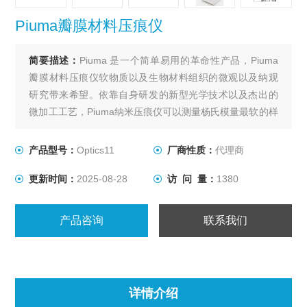
Piuma瓣膜材料压痕仪
简要描述：
Piuma 是一个简单易用的革命性产品，Piuma
瓣膜材料压痕仪软物质以及生物材料组织的微观以及纳观
研究带来希望。依靠自身研发的新型光学技术以及杰出的
微加工工艺，Piuma纳米压痕仪可以测量杨氏模量最软的样
品，范围甚至是从5Pa到5GPa! Piuma同样非常适合在液体
中测试样品。其操作非常简单易学，只需将探头插入仪器
产品型号：
Optics11
厂商性质：
代理商
中，简单定标后，即可马上开始压痕实验。
更新时间：
2025-08-28
访 问 量：
1380
产品咨询
联系我们
详情介绍