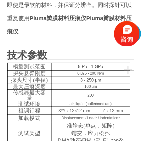
即使是最软的材料，并保证分辨率。同时探针可以
重复使用
Piuma瓣膜材料压痕仪
Piuma瓣膜材料压
痕仪
技术参数
+
模量测试范围
5 Pa - 1 GPa
探头悬臂刚度
0.025 - 200 N/m
探头尺寸(半径)
3 - 250 μm
最大压痕深度
100 μm
传感器最大容
200
量
测试环境
air, liquid (buffer/medium)
粗调行程
X*Y：12×12 m
m
Z：12 mm
加载模式
Displacement / Load* / Indentation*
准静态(单点，矩阵)
测试类型
蠕变，应力松弛
DMA
动态扫描
(E', E'', tanδ
)