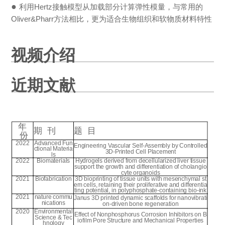
●
利用Hertz接触模型从加载部分计算弹性模量，与常用的
Oliver&Pharr方法相比，更为适合生物组织和软物质材料特性
视频介绍
近期文献
年
期 刊
题 目
份
2022
Advanced Fun
Engineering Vascular Self-Assembly by Controlled
ctional Materia
3D-Printed Cell Placement
ls
2022
Biomaterials
Hydrogels derived from decellularized liver tissue
support the growth and differentiation of cholangio
cyte organoids
2021
Biofabrication
3D bioprinting of tissue units with mesenchymal st
em cells, retaining their proliferative and differentia
ting potential, in polyphosphate-containing bio-ink
2021
nature commu
Janus 3D printed dynamic scaffolds for nanovibrati
nications
on-driven bone regeneration
2020
Environmental
Effect of Nonphosphorus Corrosion Inhibitors on B
Science & Tec
iofilm Pore Structure and Mechanical Properties
hnology