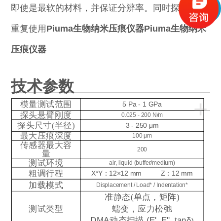
即使是最软的材料，并保证分辨率。同时探针可以
重复使用
Piuma生物纳米压痕仪器
Piuma生物纳米
压痕仪器
技术参数
+
模量测试范围
5 Pa - 1 GPa
探头悬臂刚度
0.025 - 200 N/m
探头尺寸(半径)
3 - 250 μm
最大压痕深度
100 μm
传感器最大容
200
量
测试环境
air, liquid (buffer/medium)
粗调行程
X*Y：12×12 m
m
Z：12 mm
加载模式
Displacement / Load* / Indentation*
准静态(单点，矩阵)
测试类型
蠕变，应力松弛
DMA
动态扫描
(E', E'', tanδ
)