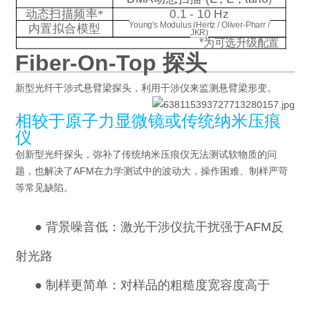
动态扫描频率
*
0.1 - 10 Hz
Young's Modulus (Hertz / Oliver-Pharr /
内置拟合模型
JKR)
*
为可选升级配置
Fiber-On-Top 探头
新型光纤干涉式悬臂梁探头，利用干涉仪来监测悬臂梁形变。
相较于原子力显微镜或传统纳米压痕
仪
创新型光纤探头，弥补了传统纳米压痕仪无法测试软物质的问
题，也解决了AFM在力学测试中的波动大，操作困难、制样严苛
等常见缺陷。
●
背景噪音低：激光干涉仪抗干扰强于AFM反
射光路
●
制样更简单：对样品的粗糙度宽容度高于