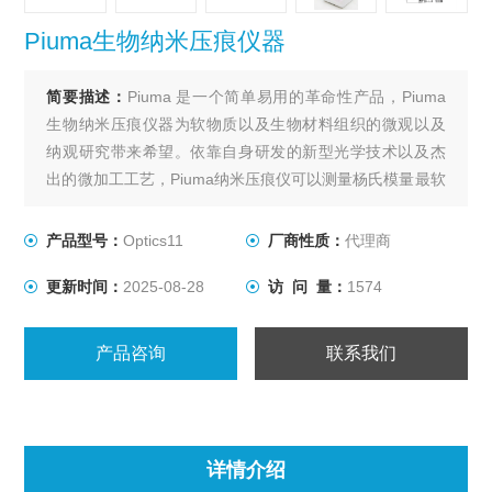
Piuma生物纳米压痕仪器
简要描述：
Piuma 是一个简单易用的革命性产品，Piuma
生物纳米压痕仪器为软物质以及生物材料组织的微观以及
纳观研究带来希望。依靠自身研发的新型光学技术以及杰
出的微加工工艺，Piuma纳米压痕仪可以测量杨氏模量最软
的样品，范围甚至是从5Pa到5GPa! Piuma同样非常适合在
液体中测试样品。其操作非常简单易学，只需将探头插入
产品型号：
Optics11
厂商性质：
代理商
仪器中，简单定标后，即可马上开始压痕实验。
更新时间：
2025-08-28
访 问 量：
1574
产品咨询
联系我们
详情介绍