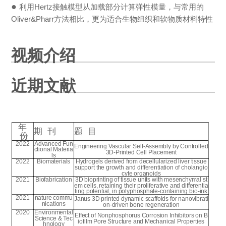
●
利用Hertz接触模型从加载部分计算弹性模量，与常用的
Oliver&Pharr方法相比，更为适合生物组织和软物质材料特性
视频介绍
近期文献
年
期 刊
题 目
份
2022
Advanced Fun
Engineering Vascular Self-Assembly by Controlled
ctional Materia
3D-Printed Cell Placement
ls
2022
Biomaterials
Hydrogels derived from decellularized liver tissue
support the growth and differentiation of cholangio
cyte organoids
2021
Biofabrication
3D bioprinting of tissue units with mesenchymal st
em cells, retaining their proliferative and differentia
ting potential, in polyphosphate-containing bio-ink
2021
nature commu
Janus 3D printed dynamic scaffolds for nanovibrati
nications
on-driven bone regeneration
2020
Environmental
Effect of Nonphosphorus Corrosion Inhibitors on B
Science & Tec
iofilm Pore Structure and Mechanical Properties
hnology