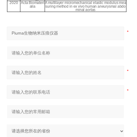
2020
Acta Biomateri
A multilayer micromechanical elastic modulus mea
alia
suring method in ex vivo human aneurysmal abdo
minal aortas