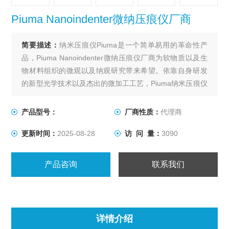
Piuma Nanoindenter微纳压痕仪厂商
简要描述：
纳米压痕仪Piuma是一个简单易用的革命性产
品，Piuma Nanoindenter微纳压痕仪厂商为软物质以及生
物材料组织的微观以及纳观研究带来希望。依靠自身研发
的新型光学技术以及杰出的微加工工艺，Piuma纳米压痕仪
可以测量杨氏模量最软的样品，范围甚至是从5Pa到5GPa!
Piuma同样非常适合在液体中测试样品。其操作非常简单易
产品型号：
厂商性质：
代理商
学，只需将探头插入仪器中，简单定标后，即可马上开始
更新时间：
2025-08-28
访 问 量：
3090
压痕实验。
产品咨询
联系我们
详情介绍