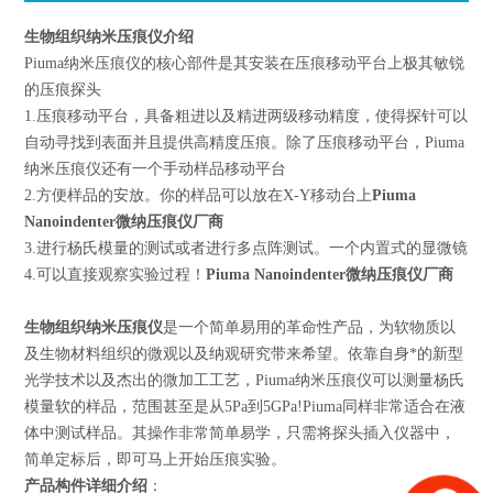
生物组织纳米压痕仪
介绍
Piuma纳米压痕仪的核心部件是其安装在压痕移动平台上极其敏锐
的压痕探头
1.压痕移动平台，具备粗进以及精进两级移动精度，使得探针可以
自动寻找到表面并且提供高精度压痕。除了压痕移动平台，Piuma
纳米压痕仪还有一个手动样品移动平台
2.方便样品的安放。你的样品可以放在X-Y移动台上
Piuma
Nanoindenter微纳压痕仪厂商
3.进行杨氏模量的测试或者进行多点阵测试。一个内置式的显微镜
4.可以直接观察实验过程！
Piuma Nanoindenter微纳压痕仪厂商
生物组织纳米压痕仪
是一个简单易用的革命性产品，为软物质以
及生物材料组织的微观以及纳观研究带来希望。依靠自身*的新型
光学技术以及杰出的微加工工艺，Piuma纳米压痕仪可以测量杨氏
模量软的样品，范围甚至是从5Pa到5GPa!Piuma同样非常适合在液
体中测试样品。其操作非常简单易学，只需将探头插入仪器中，
简单定标后，即可马上开始压痕实验。
产品构件详细介绍
：