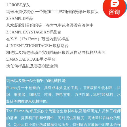
1.PROBE探头
纳米压痕仪核心:一个微加工工艺制作的光学压痕探头
2.SAMPLE样品
从水凝胶到骨组织等，在大气中或者浸没在液体中
3.SAMPLEXYSTAGEXY样品台
在X-Y（12x12mm）范围内测试样品
4.INDENTATIONSTAGE压痕移动台
粗进以及精进移动台实现精确压痕以及自动寻找样品表面
5.MANUALSTAGE手动平台
为任何样品以及容器创造空间
纳米以及微米级别的生物机械性能
Piuma是一个创新的，具有成本效益的工具，用来表征生物材料、组
织、细胞器、细胞层、软骨、静电支架、力学性能，3D打印材料，水
凝胶等的微纳米机械性能。
The Piuma 纳米压痕仪专为迎合生物材料以及组织研究人员和工程师
的需求，提供易用性和便携性，同时提供高精度、高通量和多样化的数
据。Optics11小型化的玻璃探针式压头，特别适合在液体中测量水合样