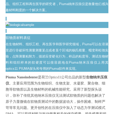
品。组织工程和再生医学的研究者，Piuma纳米压痕仪是衡量他们感兴
趣材料刚度的一个
解决方案。
软物质材料表征
在生物材料、组织工程、再生医学和医学研究领域，Piuma可以在溶液
里进行非破坏性测量测量某点或者某个区域的杨氏模量、蠕变和松弛实
验，点阵测量粘附力，描述应变硬化行为，样品的粘度等。测试生物材
料和组织样本的软硬度可以很容易地在Piuma纳米压痕仪上用其
optics11 PIUMA探头和专用的Piuma软件来实现。
Piuma Nanoindenter
是荷兰Optics11公司出品的新型
生物纳米压痕
仪
。主要应用范围为生物组织、生物支架、水凝胶、聚合物、细
胞等软物质以及生物材料的机械性能研究。采用了新型探头设
计，弥补了传统其他纳米压痕仪无法测试软物质的问题也解决了
原子力显微镜在软物质测试中的数据波动大，操作困难、制样严
苛等常见问题。更开创性的在压痕仪中加入了动态力学测试模式
DMA，可以获得材料与振动频率相关的储存模量、损失模量和损