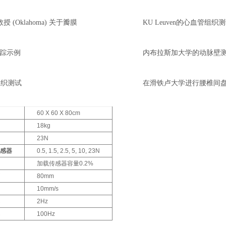
ee教授 (Oklahoma) 关于瓣膜
KU Leuven的心血管组织
像跟踪示例
内布拉斯加大学的动脉壁
组织测试
在滑铁卢大学进行腰椎间
60 X 60 X 80cm
18kg
23N
传感器
0.5, 1.5, 2.5, 5, 10, 23N
加载传感器容量0.2%
离
80mm
10mm/s
率
2Hz
率
100Hz