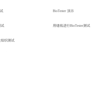
D
r
测试
BioTester 演示
a
g
t
测试
用缝线进行BioTester测试
o
s
p
盘组织测试
i
n