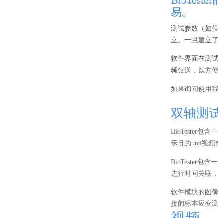
BioTe
易。
测试参数（如
立。一旦建立
软件界面在测
频馈送，以方
如果询问使用
双轴测
BioTest
示目的.avi
BioTest
进行时间关联
软件模块的图
接的标本应变
视频