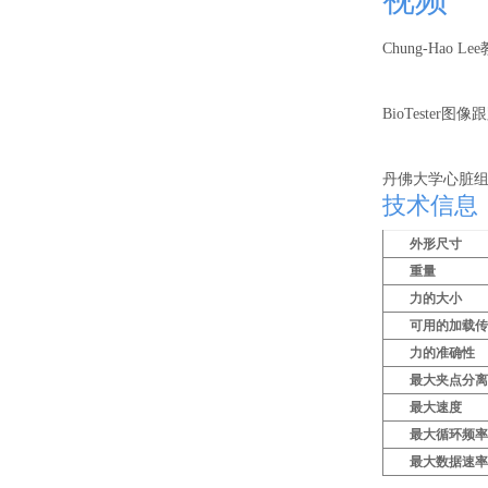
Chung-Hao L
BioTester图
丹佛大学心脏
技术信息
外形尺寸
重量
力的大小
可用的加载
力的准确性
最大夹点分
最大速度
最大循环频
最大数据速