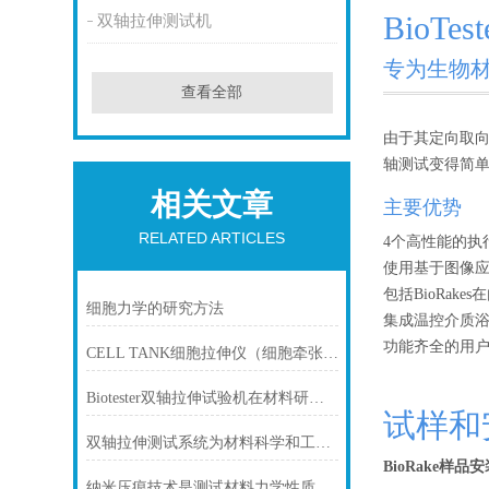
BioTest
双轴拉伸测试机
专为生物
查看全部
由于其定向取向
轴测试变得简
相关文章
主要优势
RELATED ARTICLES
4个高性能的执
使用基于图像应
包括BioRak
细胞力学的研究方法
集成温控介质
功能齐全的用
CELL TANK细胞拉伸仪（细胞牵张应变、细胞拉伸、细胞应力、细胞牵张力）
Biotester双轴拉伸试验机在材料研究与工程中的关键作用
试样和
双轴拉伸测试系统为材料科学和工程领域的研究提供关键数据和信息
BioRake样品安
纳米压痕技术是测试材料力学性质的方法之一