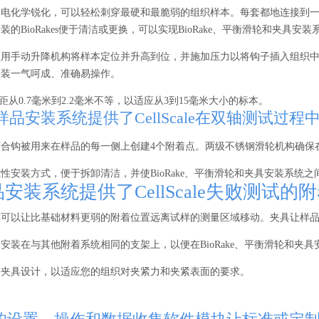
电化学锐化，可以轻松刺穿最硬和最脆弱的组织样本。每套都地连接到一
的BioRakes便于清洁或更换，可以实现BioRake、平衡滑轮和夹具安
使用手动升降机构将样本定位并升高到位，并施加压力以将钩子插入组织
安装一气呵成、准确易操作。
的齿间距从0.7毫米到2.2毫米不等，以适应从3到15毫米大小的标本。
品安装系统提供了CellScale在双轴测试过
缝合钩被用来在样品的每一侧上创建4个附着点。两级不锈钢滑轮机构确保
性安装方式，便于拆卸清洁，并使BioRake、平衡滑轮和夹具安装系统之
安装系统提供了CellScale失败测试的
样可以让比基础材料更弱的附着位置远离试样的测量区域移动。夹具让样
安装在与其他附着系统相同的支架上，以便在BioRake、平衡滑轮和夹
制夹具设计，以适应您的组织对夹紧力和夹紧表面的要求。