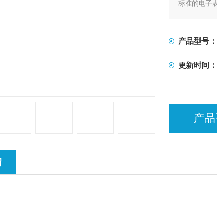
标准的电子
X、Y轴处
移和力控制
定。夹具可
产品型号：
更新时间：
产品
绍