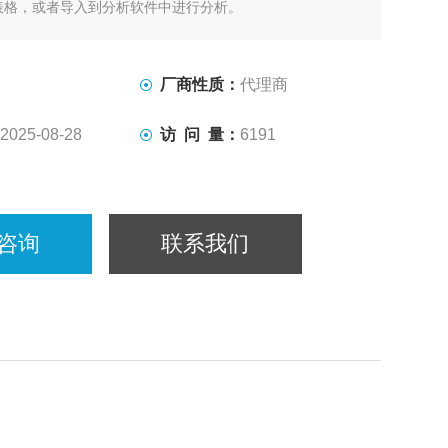
表格，或者导入到分析软件中进行分析。
于同一个平面上，能对平面组织进行单轴或双轴拉力测量，位
、循环测试、蠕变、预加载和非等轴双向加载都很容易规
选多种测量模式。
厂商性质：
代理商
2025-08-28
访 问 量：
6191
咨询
联系我们