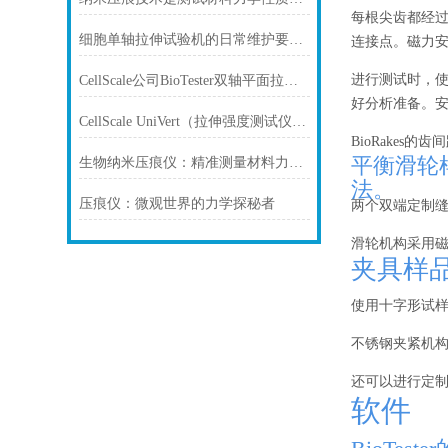
每根尖齿都经过
细胞单轴拉伸试验机的日常维护要注意哪些
连接点。磁力安装
进行测试时，
CellScale公司BioTester双轴平面拉伸测试系统
好分析准备。
CellScale UniVert（拉伸强度测试仪）的论文介绍-水凝胶万能试验机
BioRakes
平衡滑轮样
生物纳米压痕仪：精准测量材料力学性能的新工具
法。
压痕仪：微观世界的力学探秘者
两个双端定制
滑轮机构采用磁
夹具样品
使用十字形试
不锈钢夹紧机构
还可以进行定
软件