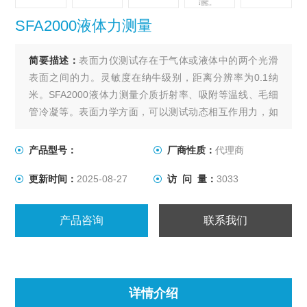
SFA2000液体力测量
简要描述：
表面力仪测试存在于气体或液体中的两个光滑
表面之间的力。灵敏度在纳牛级别，距离分辨率为0.1纳
米。SFA2000液体力测量介质折射率、吸附等温线、毛细
管冷凝等。表面力学方面，可以测试动态相互作用力，如
粘弹性和摩擦力以及薄膜流变性，并可以观察分子（纳
米）级别上表面变形之间介质折射率的实时变化。一些达
产品型号：
厂商性质：
代理商
到分子级平整度以及以上的硬材料都可以作为基底的光滑
更新时间：
2025-08-27
访 问 量：
3033
表面材料，比如云母、二氧化硅、蓝宝石、聚合物等
产品咨询
联系我们
详情介绍