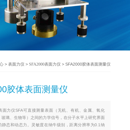
>
>
> SFA2000胶体表面测量仪
心
表面力仪
SFA2000表面力仪
000胶体表面测量仪
表面力仪SFA可直接测量表面（无机、有机、金属、氧化
、玻璃、生物等）之间的力学信号，在分子水平上研究界面
的静态和动态力。灵敏度在纳牛级别，距离分辨率为0.1纳