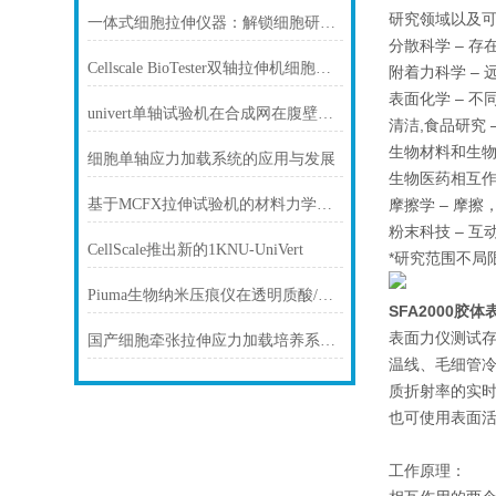
研究领域以及
一体式细胞拉伸仪器：解锁细胞研究新维度
分散科学 – 
Cellscale BioTester双轴拉伸机细胞化组织缩回
附着力科学 –
表面化学 – 
univert单轴试验机在合成网在腹壁疝修复中的应用的高弹性表征
清洁,食品研究
生物材料和生物
细胞单轴应力加载系统的应用与发展
生物医药相互作
摩擦学 – 摩
基于MCFX拉伸试验机的材料力学性能测试与评估
粉末科技 – 
CellScale推出新的1KNU-UniVert
*研究范围不局
Piuma生物纳米压痕仪在透明质酸/山梨糖醇复合物改善软骨材料特性
SFA2000胶
表面力仪测试存
国产细胞牵张拉伸应力加载培养系统介绍
温线、毛细管
质折射率的实
也可使用表面
工作原理：