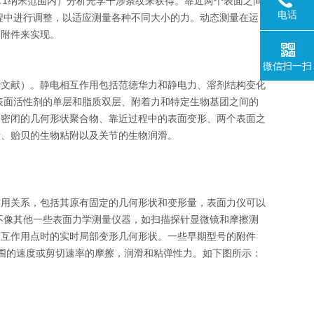
.1纳米范围内）分析光学干涉条纹来获得。靠近两个表面之间
电话
程中进行调整，以适应测量各种不同大小的力。动态测量在运
的附件来实现。
微信扫一扫
考文献）。静电相互作用包括范德华力和静电力、溶剂结构变化
表面活性剂的单层和脂质双层、附着力和特定生物基团之间的
、密闭的几何形状聚合物、靠近过程中的表面变形、两个表面之
行、贻贝的生物粘附以及关节的生物润滑。
作用关系，包括其原有固定的几何形状和变形量，表面力仪可以
不像其他一些表面力学测量仪器，如扫描探针显微镜和摩擦测
交互作用点时的实时局部变形几何形状。一些早期型号的附件
大范围的速度或剪切速率的摩擦，润滑和粘弹性力。如下图所示：