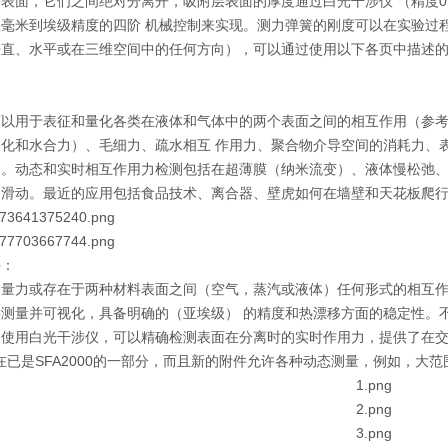
表面，它们之间绝对分离开，吸附层表面的厚度通过白光干涉仪 （精度0
从毫米到埃级精度的四阶 机械控制来实现。测力弹簧的刚度可以在实验过
垂直、水平或在三维空间中的任何方向），可以通过使用以下各页中描述
可以用于表征和量化各类在液体和气体中的两个表面之间的相互作用（参
剂化和水合力）、毛细力、疏水相互 作用力、聚合物介导空间的消耗力、
力。动态和实时相互作用力检测包括在超薄膜（纳米流变）、液体慢松弛
向滑动。最近的应用包括食品技术、离合器、壁虎如何在墙壁和天花板爬
件：
测量力或存在于两种材料表面之间（空气，蒸汽或液体）任何形式的相互
接测量并可视化，具备明确的（亚埃级） 的精度和热漂移方面的稳定性。
仪使用白光干涉仪，可以精确检测表面在分离时的实时作用力，提供了在
现在已是SFA2000的一部分，而且新的附件允许各种动态测量，例如，