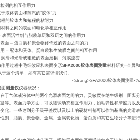
可检测的相互作用力
存在于液体表面和蒸汽的“胶体"力
 远程的胶体力和短程的粘附力
不同材料之间的表面和电化学相互作用
 – 表面活性剂与脂质单层和双层之间的作用力
表面 – 蛋白质和聚合物修饰过的表面之间的力
用 – 配体和受体、蛋白质和生物膜之间的相互作用
擦，润滑和光滑或粗糙的表面磨损，薄膜流变
互动作用过程中毛细效应和表面变形
SFA2000胶体表面测量
材料研究–金属
限于这个清单，如有其它需求请我们。
体表面测量
仪
仪器概况：
在于气体或液体中的两个光滑表面之间的力。灵敏度在纳牛级别，距离分
冷凝等。表面力学方面，可以测试动态相互作用力，如粘弹性和摩擦力以
时变化。一些达到分子级平整度以及以上的硬材料都可以作为基底的光滑表
活性剂、脂质、聚合物、金属、金属氧化物、蛋白质和其它生物分子等进