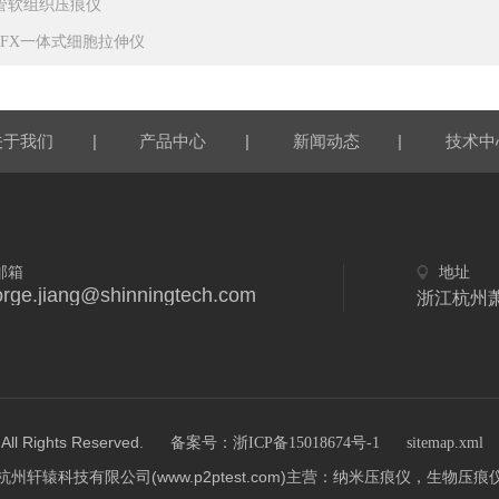
管软组织压痕仪
CFX一体式细胞拉伸仪
|
|
|
关于我们
产品中心
新闻动态
技术中
邮箱
地址
rge.jiang@shinningtech.com
浙江杭州
ights Reserved.
备案号：浙ICP备15018674号-1
sitemap.xml
杭州轩辕科技有限公司(www.p2ptest.com)主营：纳米压痕仪，生物压痕