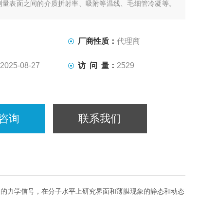
测量表面之间的介质折射率、吸附等温线、毛细管冷凝等。
，SFA2000胶体表面测量仪以测试动态相互作用力，如粘
力以及薄膜流变性，并可以观察分子（纳米）级别上表面变
折射率的实时变化。
厂商性质：
代理商
2025-08-27
访 问 量：
2529
咨询
联系我们
间的力学信号，在分子水平上研究界面和薄膜现象的静态和动态