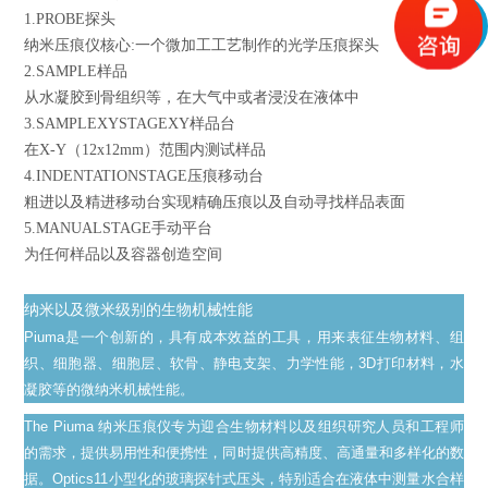
1.PROBE探头
纳米压痕仪核心:一个微加工工艺制作的光学压痕探头
2.SAMPLE样品
从水凝胶到骨组织等，在大气中或者浸没在液体中
3.SAMPLEXYSTAGEXY样品台
在X-Y（12x12mm）范围内测试样品
4.INDENTATIONSTAGE压痕移动台
粗进以及精进移动台实现精确压痕以及自动寻找样品表面
5.MANUALSTAGE手动平台
为任何样品以及容器创造空间
纳米以及微米级别的生物机械性能
Piuma是一个创新的，具有成本效益的工具，用来表征生物材料、组
织、细胞器、细胞层、软骨、静电支架、力学性能，3D打印材料，水
凝胶等的微纳米机械性能。
The Piuma 纳米压痕仪专为迎合生物材料以及组织研究人员和工程师
的需求，提供易用性和便携性，同时提供高精度、高通量和多样化的数
据。Optics11小型化的玻璃探针式压头，特别适合在液体中测量水合样