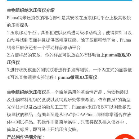
生物组织纳米压痕仪
介绍
Piuma纳米压痕仪的核心部件是其安装在压痕移动平台上极其敏锐
的压痕探头
1.压痕移动平台，具备粗进以及精进两级移动精度，使得探针可以
自动寻找到表面并且提供高精度压痕。除了压痕移动平台，Piuma
纳米压痕仪还有一个手动样品移动平台
2.方便样品的安放。你的样品可以放在X-Y移动台上
piuma微观3D
压痕仪
3.进行杨氏模量的测试或者进行多点阵测试。一个内置式的显微镜
4.可以直接观察实验过程！
piuma微观3D压痕仪
生物组织纳米压痕仪
是一个简单易用的革命性产品，为软物质以
及生物材料组织的微观以及纳观研究带来希望。依靠自身*的新型
光学技术以及杰出的微加工工艺，Piuma纳米压痕仪可以测量杨氏
模量软的样品，范围甚至是从5Pa到5GPa!Piuma同样非常适合在液
体中测试样品。其操作非常简单易学，只需将探头插入仪器中，
简单定标后，即可马上开始压痕实验。
产品构件详细介绍
：