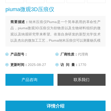
piuma微观3D压痕仪
简要描述：
纳米压痕仪Piuma是一个简单易用的革命性产
品，piuma微观3D压痕仪为软物质以及生物材料组织的微
观以及纳观研究带来希望。依靠自身研发的新型光学技术
以及杰出的微加工工艺，Piuma纳米压痕仪可以测量杨氏模
量最软的样品，范围甚至是从5Pa到5GPa! Piuma同样非常
适合在液体中测试样品。其操作非常简单易学，只需将探
产品型号：
厂商性质：
代理商
头插入仪器中，简单定标后，即可马上开始压痕实验。
更新时间：
2025-08-27
访 问 量：
1770
产品咨询
联系我们
详情介绍