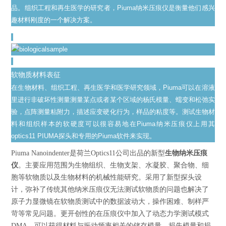
品。组织工程和再生医学的研究者，Piuma纳米压痕仪是衡量他们感兴
趣材料刚度的一个
解决方案。
软物质材料表征
在生物材料、组织工程、再生医学和医学研究领域，Piuma可以在溶液
里进行非破坏性测量测量某点或者某个区域的杨氏模量、蠕变和松弛实
验，点阵测量粘附力，描述应变硬化行为，样品的粘度等。测试生物材
料和组织样本的软硬度可以很容易地在Piuma纳米压痕仪上用其
optics11 PIUMA探头和专用的Piuma软件来实现。
Piuma Nanoindenter是荷兰Optics11公司出品的新型
生物纳米压痕
仪
。主要应用范围为生物组织、生物支架、水凝胶、聚合物、细
胞等软物质以及生物材料的机械性能研究。采用了新型探头设
计，弥补了传统其他纳米压痕仪无法测试软物质的问题也解决了
原子力显微镜在软物质测试中的数据波动大，操作困难、制样严
苛等常见问题。更开创性的在压痕仪中加入了动态力学测试模式
DMA，可以获得材料与振动频率相关的储存模量、损失模量和损