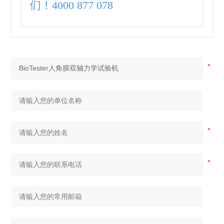
们！4000 877 078
a
g
t
o
s
p
i
n