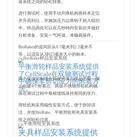
装系统之间的轻松转换。
进行测试时，使用手动升降机构将样本定位
并升高到位，并施加压力以将钩子插入组织
中。样品因此可以在几秒钟内安装好并做好
分析准备。安装一气呵成、准确易操作。
BioRakes的齿间距从0.7毫米到2.2毫米不
等，以适应从3到15毫米大小的标本。
平衡滑轮样品安装系统提供
了CellScale在双轴测试过程
两个双端定制缝合钩被用来在样品的每一侧
中确保零剪切应力的附着方
上创建4个附着点。两级不锈钢滑轮机构确
法。
保在测试过程中每根缝线保持相同的张力。
滑轮机构采用磁性安装方式，便于拆卸清
洁，并使BioRake、平衡滑轮和夹具安装系
统之间轻松过渡。
夹具样品安装系统提供