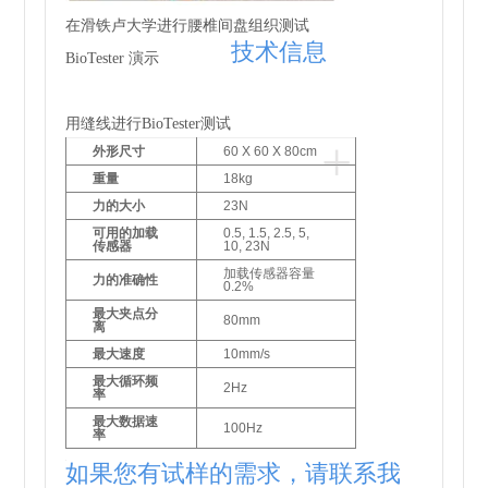
在滑铁卢大学进行腰椎间盘组织测试
技术信息
BioTester 演示
用缝线进行BioTester测试
+
外形尺寸
60 X 60 X 80cm
重量
18kg
力的大小
23N
可用的加载
0.5, 1.5, 2.5, 5,
传感器
10, 23N
加载传感器容量
力的准确性
0.2%
最大夹点分
80mm
离
最大速度
10mm/s
最大循环频
2Hz
率
最大数据速
100Hz
率
D
如果您有试样的需求，请联系我
r