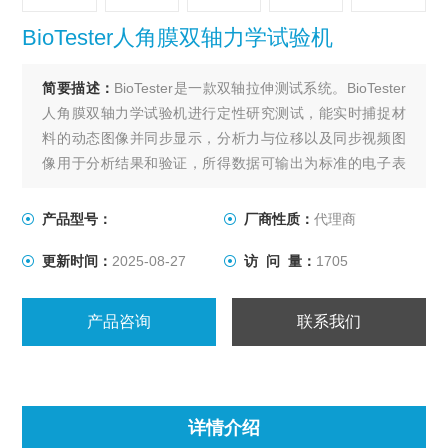
BioTester人角膜双轴力学试验机
简要描述：
BioTester是一款双轴拉伸测试系统。BioTester
人角膜双轴力学试验机进行定性研究测试，能实时捕捉材
料的动态图像并同步显示，分析力与位移以及同步视频图
像用于分析结果和验证，所得数据可输出为标准的电子表
格，或者导入到分析软件中进行分析。
X、Y轴处于同一个平面上，能对平面组织进行单轴或双轴
产品型号：
厂商性质：
代理商
拉力测量，位移和力控制、循环测试、蠕变、预加载和非
更新时间：
2025-08-27
访 问 量：
1705
等轴双向加载都很容易规定。夹具可选多种测量模式。
产品咨询
联系我们
详情介绍