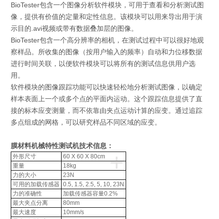
BioTester包含一个图像分析软件模块，可用于查看和分析测试图
像，提供有价值的定量和定性信息。该模块可以用来导出用于演
示目的.avi视频或带有数据叠加层的图像。
BioTester包含一个高分辨率的相机，在测试过程中可以很好地观
察样品。所收集的图像（按用户输入的频率）自动和力位移数据
进行时间关联，以便软件模块可以将所有的测试信息供用户选
用。
软件模块的图像跟踪功能可以快速轻松地分析测试图像，以确定
样本表面上一个或多个点的平面内运动。这个跟踪信息提供了直
接的标本应变测量，而不依靠由夹点运动计算的应变。通过追踪
多点组成的网格，可以研究样品不同区域的应变。
膜材料机械特性测试机
技术信息：
+
外形尺寸
60 X 60 X 80cm
重量
18kg
力的大小
23N
可用的加载传感器
0.5, 1.5, 2.5, 5, 10, 23N
力的准确性
加载传感器容量0.2%
最大夹点分离
80mm
最大速度
10mm/s