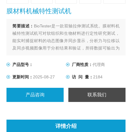
膜材料机械特性测试机
简要描述：
BioTester是一款双轴拉伸测试系统。膜材料机
械特性测试机可对软组织和生物材料进行定性研究测试，
能实时捕捉材料的动态图像并同步显示，分析力与位移以
及同步视频图像用于分析结果和验证，所得数据可输出为
标准的电子表格，或者导入到分析软件中进行分析。
X、Y轴处于同一个平面上，能对平面组织进行单轴或双轴
产品型号：
厂商性质：
代理商
拉力测量，位移和力控制、循环测试、蠕变、预加载和非
更新时间：
2025-08-27
访 问 量：
2184
等轴双向加载都很容易规定。夹具可选多种测量模式。
产品咨询
联系我们
详情介绍