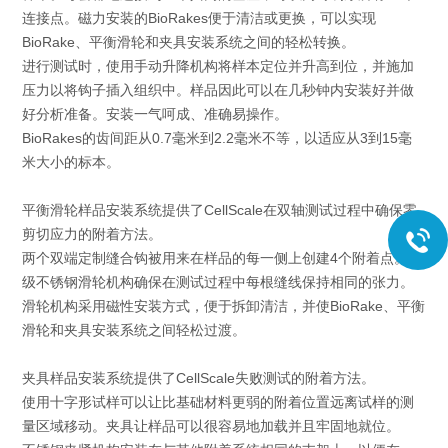
连接点。磁力安装的BioRakes便于清洁或更换，可以实现
BioRake、平衡滑轮和夹具安装系统之间的轻松转换。
进行测试时，使用手动升降机构将样本定位并升高到位，并施加
压力以将钩子插入组织中。样品因此可以在几秒钟内安装好并做
好分析准备。安装一气呵成、准确易操作。
BioRakes的齿间距从0.7毫米到2.2毫米不等，以适应从3到15毫
米大小的标本。
平衡滑轮样品安装系统提供了CellScale在双轴测试过程中确保零
剪切应力的附着方法。
两个双端定制缝合钩被用来在样品的每一侧上创建4个附着点。两
级不锈钢滑轮机构确保在测试过程中每根缝线保持相同的张力。
滑轮机构采用磁性安装方式，便于拆卸清洁，并使BioRake、平衡
滑轮和夹具安装系统之间轻松过渡。
夹具样品安装系统提供了CellScale失败测试的附着方法。
使用十字形试样可以让比基础材料更弱的附着位置远离试样的测
量区域移动。夹具让样品可以很容易地加载并且牢固地就位。