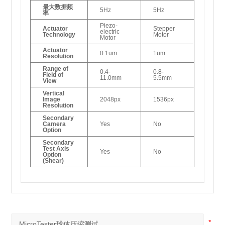
最大数据频
5Hz
5Hz
率
Piezo-
Actuator
Stepper
electric
Technology
Motor
Motor
Actuator
0.1um
1um
Resolution
Range of
0.4-
0.8-
Field of
11.0mm
5.5mm
View
Vertical
Image
2048px
1536px
Resolution
Secondary
Camera
Yes
No
Option
Secondary
Test Axis
Yes
No
Option
(Shear)