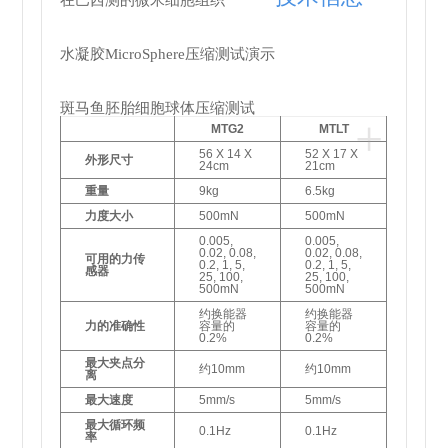
在巴西测的微米细胞组织
水凝胶MicroSphere压缩测试演示
斑马鱼胚胎细胞球体压缩测试
+
MTG2
MTLT
56 X 14 X
52 X 17 X
外形尺寸
24cm
21cm
重量
9kg
6.5kg
力度大小
500mN
500mN
0.005,
0.005,
0.02, 0.08,
0.02, 0.08,
可用的力传
0.2, 1, 5,
0.2, 1, 5,
感器
25, 100,
25, 100,
500mN
500mN
约换能器
约换能器
力的准确性
容量的
容量的
0.2%
0.2%
最大夹点分
约10mm
约10mm
离
最大速度
5mm/s
5mm/s
最大循环频
0.1Hz
0.1Hz
率