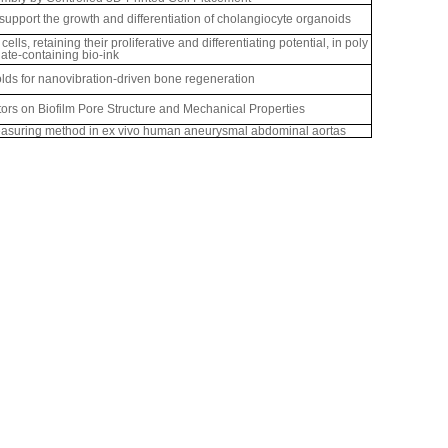
 support the growth and differentiation of cholangiocyte organoids
ls, retaining their proliferative and differentiating potential, in poly
te-containing bio-ink
lds for nanovibration-driven bone regeneration
tors on Biofilm Pore Structure and Mechanical Properties
easuring method in ex vivo human aneurysmal abdominal aortas