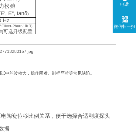
电话
力松弛
(E', E'', tanδ
)
0 Hz
 Oliver-Pharr / JKR)
微信扫一扫
为可选升级配置
测试中的波动大，操作困难、制样严苛等常见缺陷。
压电陶瓷位移比例关系，便于选择合适刚度探头
数据