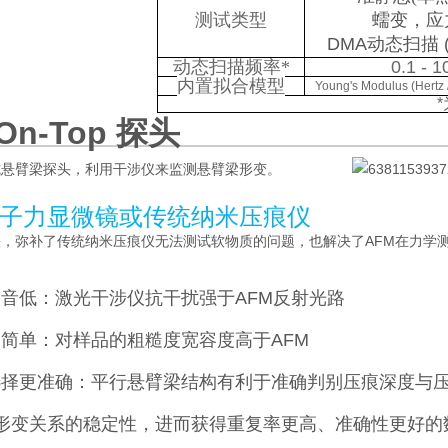
测试类型
蠕变，应
DMA
动态扫描
动态扫描频率
*
0.1 - 1
内置拟合模型
Young's Modulus (Hertz /
*
-On-Top 探头
式悬臂梁探头，利用干涉仪来监测悬臂梁形变。
子力显微镜或传统纳米压痕仪
头，弥补了传统纳米压痕仪无法测试软物质的问题，也解决了AFM在力学
音低：激光干涉仪抗干扰强于AFM反射光路
简单：对样品的粗糙度宽容度高于AFM
选择更准确：平行悬臂梁结构有利于准确判别压痕深度与
形变关系的稳定性，进而获得重复率更高、准确性更好的