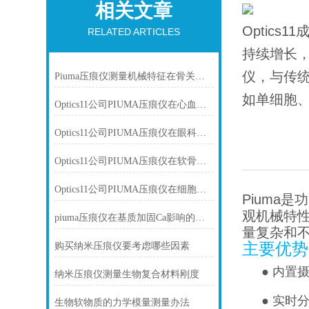
相关文章
Optic
RELATED ARTICLES
持续增长，
仪，与传
Piuma压痕仪测量机械特征在骨关节炎、纤维化和癌症的诊断中发挥作用。
如单细胞
Optics11公司PIUMA压痕仪在心血管研究中的应用
Optics11公司PIUMA压痕仪在眼科学研究中的应用
Optics11公司PIUMA压痕仪在软骨研究中的应用
Optics11公司PIUMA压痕仪在细胞研究中的应用
Piuma
是功
观机械特
piuma压痕仪在基质加固Ca影响的体外模型分离的大鼠心肌细胞肌脂肪
量复杂和
主要优势
购买纳米压痕仪要考虑哪些因素
●
内置
纳米压痕仪测量生物复合材料刚度
●
实时
生物软物质的力学模量测量办法