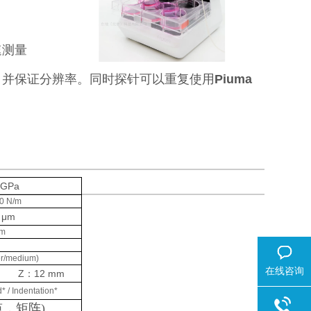
速测量
，并保证分辨率。同时探针可以重复使用
Piuma
1 GPa
00 N/m
0 μm
μm
fer/medium)
在线咨询
m
Z：12 mm
* / Indentation*
点，矩阵)