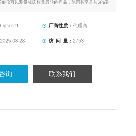
压痕仪可以测量杨氏模量最软的样品，范围甚至是从5Pa到
Piuma同样非常适合在液体中测试样品。其操作非常简单易学，
插入仪器中，简单定标后，即可马上开始压痕实验。
Optics11
厂商性质：
代理商
2025-08-28
访 问 量：
2753
咨询
联系我们