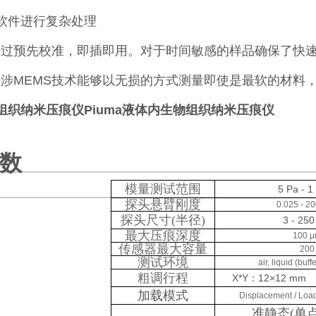
wer软件进行复杂处理
经过预先校准，即插即用。对于时间敏感的样品确保了快
干涉MEMS技术能够以无损的方式测量即使是最软的材料
组织纳米压痕仪
Piuma液体内生物组织纳米压痕仪
数
模量测试范围
5 Pa - 
探头悬臂刚度
0.025 - 2
探头尺寸(半径)
3 - 25
最大压痕深度
100 
传感器最大容量
200
测试环境
air, liquid (buf
粗调行程
X*Y：12×12 m
加载模式
Displacement / Load
准静态(单