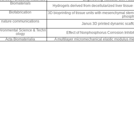
Biomaterials
Hydrogels derived from decellularized liver tissue
Biofabrication
3D bioprinting of tissue units with mesenchymal stem cel
phospha
nature communications
Janus 3D printed dynamic scaffo
ironmental Science & Techn
Effect of Nonphosphorus Corrosion Inhibi
ology
Acta Biomaterialia
A multilayer micromechanical elastic modulus m