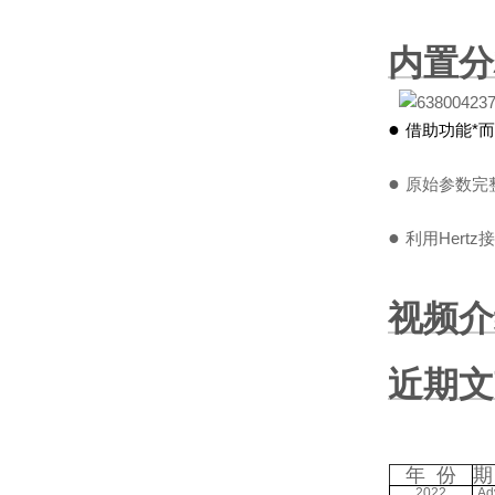
内置分
●
借助功能*
●
原始参数完
●
利用Hert
视频介
近期文
年 份
期
2022
Ad