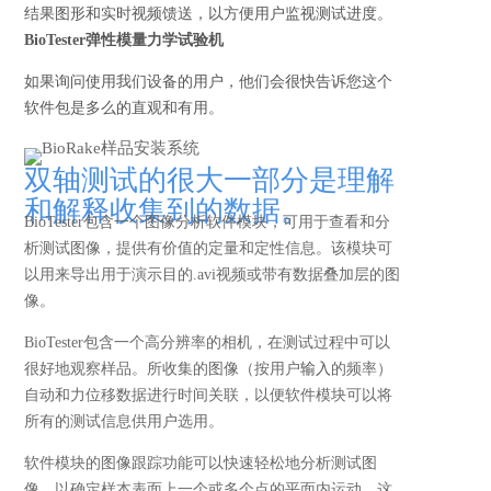
结果图形和实时视频馈送，以方便用户监视测试进度。
BioTester弹性模量力学试验机
如果询问使用我们设备的用户，他们会很快告诉您这个
软件包是多么的直观和有用。
双轴测试的很大一部分是理解
和解释收集到的数据。
BioTester包含一个图像分析软件模块，可用于查看和分
析测试图像，提供有价值的定量和定性信息。该模块可
以用来导出用于演示目的.avi视频或带有数据叠加层的图
像。
BioTester包含一个高分辨率的相机，在测试过程中可以
很好地观察样品。所收集的图像（按用户
输入
的频率）
自动和力位移数据进行时间关联，以便软件模块可以将
所有的测试信息供用户选用。
软件模块的图像跟踪功能可以快速轻松地分析测试图
像，以确定样本表面上一个或多个点的平面内运动。这