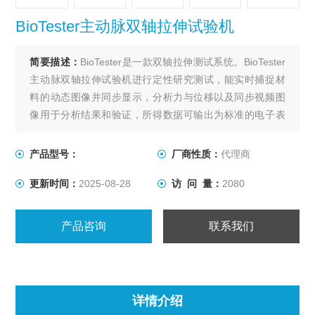
BioTester主动脉双轴拉伸试验机
简要描述：
BioTester是一款双轴拉伸测试系统。BioTester
主动脉双轴拉伸试验机进行定性研究测试，能实时捕捉材
料的动态图像并同步显示，分析力与位移以及同步视频图
像用于分析结果和验证，所得数据可输出为标准的电子表
格，或者导入到分析软件中进行分析。
X、Y轴处于同一个平面上，能对平面组织进行单轴或双轴
产品型号：
厂商性质：
代理商
拉力测量，位移和力控制、循环测试、蠕变、预加载和非
更新时间：
2025-08-28
访 问 量：
2080
等轴双向加载都很容易规定。夹具可选多种测量模式。
产品咨询
联系我们
详情介绍