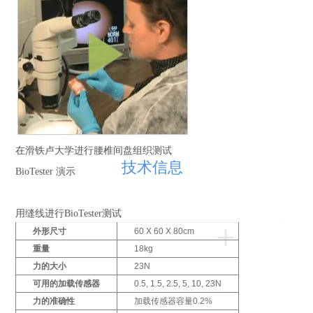
在滑铁卢大学进行腰椎间盘组织测试
技术信息
BioTester 演示
用缝线进行BioTester测试
+
D
外形尺寸
60 X 60 X 80cm
r
重量
18kg
a
力的大小
23N
g
t
可用的加载传感器
0.5, 1.5, 2.5, 5, 10, 23N
o
力的准确性
加载传感器容量0.2%
s