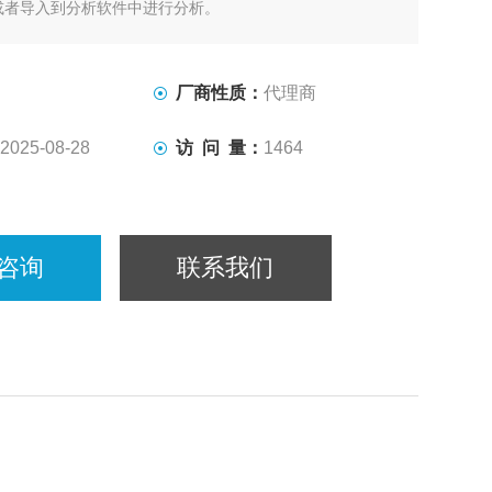
或者导入到分析软件中进行分析。
于同一个平面上，能对平面组织进行单轴或双轴拉力测量，位
、循环测试、蠕变、预加载和非等轴双向加载都很容易规
选多种测量模式。
厂商性质：
代理商
2025-08-28
访 问 量：
1464
咨询
联系我们