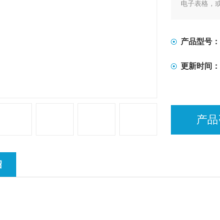
电子表格，
X、Y轴处
移和力控制
定。夹具可
产品型号：
更新时间：
产品
绍