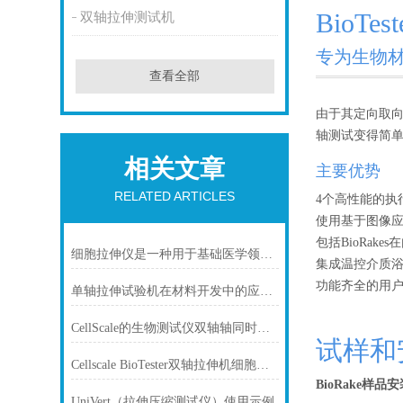
BioTest
双轴拉伸测试机
专为生物
查看全部
由于其定向取向
轴测试变得简
相关文章
主要优势
RELATED ARTICLES
4个高性能的执
使用基于图像应
包括BioRak
细胞拉伸仪是一种用于基础医学领域的分析仪器
集成温控介质
功能齐全的用
单轴拉伸试验机在材料开发中的应用与意义
CellScale的生物测试仪双轴轴同时延伸测试仪
试样和
Cellscale BioTester双轴拉伸机细胞化组织缩回
BioRake样品安
UniVert（拉伸压缩测试仪）使用示例