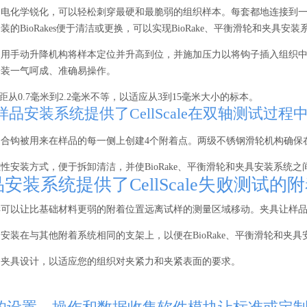
电化学锐化，可以轻松刺穿最硬和最脆弱的组织样本。每套都地连接到一
的BioRakes便于清洁或更换，可以实现BioRake、平衡滑轮和夹具安
使用手动升降机构将样本定位并升高到位，并施加压力以将钩子插入组织
安装一气呵成、准确易操作。
的齿间距从0.7毫米到2.2毫米不等，以适应从3到15毫米大小的标本。
品安装系统提供了CellScale在双轴测试过
缝合钩被用来在样品的每一侧上创建4个附着点。两级不锈钢滑轮机构确保
性安装方式，便于拆卸清洁，并使BioRake、平衡滑轮和夹具安装系统之
安装系统提供了CellScale失败测试的
样可以让比基础材料更弱的附着位置远离试样的测量区域移动。夹具让样
安装在与其他附着系统相同的支架上，以便在BioRake、平衡滑轮和夹
制夹具设计，以适应您的组织对夹紧力和夹紧表面的要求。