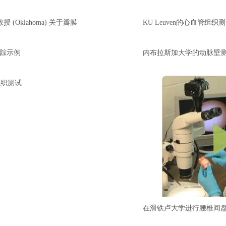
ee教授 (Oklahoma) 关于瓣膜
KU Leuven的心血管组织
像跟踪示例
内布拉斯加大学的动脉壁
组织测试
在滑铁卢大学进行腰椎间