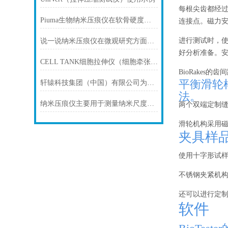
每根尖齿都经过
Piuma生物纳米压痕仪在软骨硬度在微观和宏观尺度上的空间变化的应用
连接点。磁力安装
进行测试时，
说一说纳米压痕仪在微观研究方面的应用
好分析准备。
CELL TANK细胞拉伸仪（细胞牵张应变、细胞拉伸、细胞应力、细胞牵张力）
BioRakes
平衡滑轮样
轩辕科技集团（中国）有限公司为荷兰Optics11总代理
法。
纳米压痕仪主要用于测量纳米尺度的硬度与弹性模量
两个双端定制
滑轮机构采用磁
夹具样品
使用十字形试
不锈钢夹紧机构
还可以进行定
软件