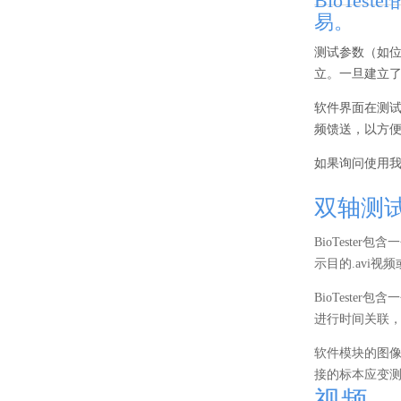
BioTe
易。
测试参数（如
立。一旦建立
软件界面在测
频馈送，以方
如果询问使用
双轴测
BioTest
示目的.avi
BioTest
进行时间关联
软件模块的图
接的标本应变
视频