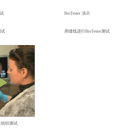
测试
BioTester 演示
测试
用缝线进行BioTester测试
D
r
a
g
t
o
s
p
盘组织测试
i
n