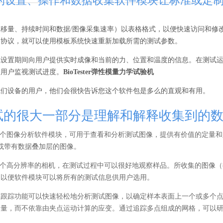
ster的设置、操作和数据收集软件模块让标准或
位移量、持续时间和数据/图像采集速率）以表格格式，以便快速访问和修
了协议，就可以使用模板系统快速重新加载所需的测试参数。
试设置期间向用户提供实时成像和当前的力、位置和温度的信息。在测试
便用户监视测试进度。
BioTester弹性模量力学试验机
我们设备的用户，他们会很快告诉您这个软件包是多么的直观和有用。
试的很大一部分是理解和解释收集到的
er包含一个图像分析软件模块，可用于查看和分析测试图像，提供有价值的定
视频或带有数据叠加层的图像。
er包含一个高分辨率的相机，在测试过程中可以很好地观察样品。所收集的图像
，以便软件模块可以将所有的测试信息供用户选用。
像跟踪功能可以快速轻松地分析测试图像，以确定样本表面上一个或多个
测量，而不依靠由夹点运动计算的应变。通过追踪多点组成的网格，可以