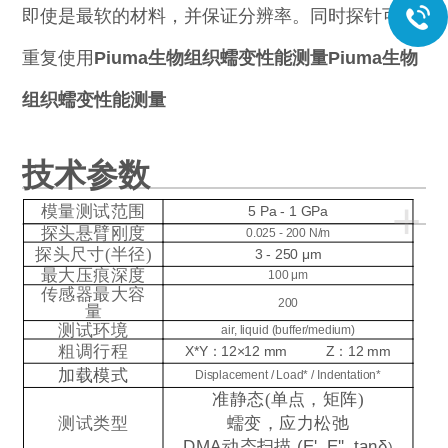
即使是最软的材料，并保证分辨率。同时探针可以
重复使用
Piuma生物组织蠕变性能测量
Piuma生物
组织蠕变性能测量
技术参数
+
模量测试范围
5 Pa - 1 GPa
探头悬臂刚度
0.025 - 200 N/m
探头尺寸(半径)
3 - 250 μm
最大压痕深度
100 μm
传感器最大容
200
量
测试环境
air, liquid (buffer/medium)
粗调行程
X*Y：12×12 m
m
Z：12 mm
加载模式
Displacement / Load* / Indentation*
准静态(单点，矩阵)
测试类型
蠕变，应力松弛
DMA
动态扫描
(E', E'', tanδ
)