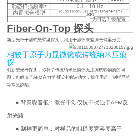
动态扫描频率
*
0.1 - 10 Hz
Young's Modulus (Hertz / Oliver-Pharr /
内置拟合模型
JKR)
*
为可选升级配置
Fiber-On-Top 探头
新型光纤干涉式悬臂梁探头，利用干涉仪来监测悬臂梁形变。
相较于原子力显微镜或传统纳米压痕
仪
创新型光纤探头，弥补了传统纳米压痕仪无法测试软物质的问
题，也解决了AFM在力学测试中的波动大，操作困难、制样严苛
等常见缺陷。
●
背景噪音低：激光干涉仪抗干扰强于AFM反
射光路
●
制样更简单：对样品的粗糙度宽容度高于