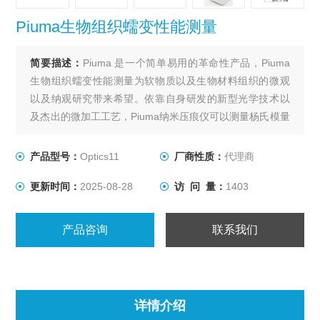
Piuma生物组织蠕变性能测量
简要描述：
Piuma 是一个简单易用的革命性产品，Piuma
生物组织蠕变性能测量为软物质以及生物材料组织的微观
以及纳观研究带来希望。依靠自身研发的新型光学技术以
及杰出的微加工工艺，Piuma纳米压痕仪可以测量杨氏模量
最软的样品，范围甚至是从5Pa到5GPa! Piuma同样非常适
合在液体中测试样品。其操作非常简单易学，只需将探头
产品型号：
Optics11
厂商性质：
代理商
插入仪器中，简单定标后，即可马上开始压痕实验。
更新时间：
2025-08-28
访 问 量：
1403
产品咨询
联系我们
详情介绍