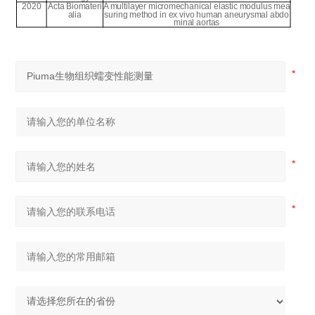
2020
Acta Biomateri
A multilayer micromechanical elastic modulus mea
alia
suring method in ex vivo human aneurysmal abdo
minal aortas