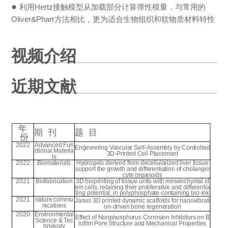
●
利用Hertz接触模型从加载部分计算弹性模量，与常用的
Oliver&Pharr方法相比，更为适合生物组织和软物质材料特性
视频介绍
近期文献
年
期 刊
题 目
份
2022
Advanced Fun
Engineering Vascular Self-Assembly by Controlled
ctional Materia
3D-Printed Cell Placement
ls
2022
Biomaterials
Hydrogels derived from decellularized liver tissue
support the growth and differentiation of cholangio
cyte organoids
2021
Biofabrication
3D bioprinting of tissue units with mesenchymal st
em cells, retaining their proliferative and differentia
ting potential, in polyphosphate-containing bio-ink
2021
nature commu
Janus 3D printed dynamic scaffolds for nanovibrati
nications
on-driven bone regeneration
2020
Environmental
Effect of Nonphosphorus Corrosion Inhibitors on B
Science & Tec
iofilm Pore Structure and Mechanical Properties
hnology