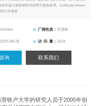
件设计使得稍得培训即可熟练使用。CellScale-Univert
测试力学系统
在最大力达200N的情况下可进行牵张、压缩和弯曲测试。
夹具可用于适应不同的标本和测试模式
UniVert
厂商性质：
代理商
2025-08-28
访 问 量：
1618
咨询
联系我们
大多伦多大学与滑铁卢大学的研究人员于2005年创