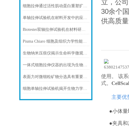
立，公司
细胞拉伸通过活性肌动蛋白重塑扩增，使蛋白质在机械敏感结构中变形和募集
30余个
单轴拉伸试验机在材料开发中的应用与意义
供高质量
Biotester双轴拉伸试验机在材料研究与工程中的关键作用
Piuma Chiaro 细胞及组织力学性能测量仪
生物纳米压痕仪揭示生命科学微观力学的新维度
一体式细胞拉伸仪器的出现为生物力学研究开辟了新的领域
使用。 该
表面力对微细粒矿物分选具有重要意义
式。
CellS
细胞单轴拉伸试验机揭开生物力学研究的奥秘
主要优
●小体
●
夹具和