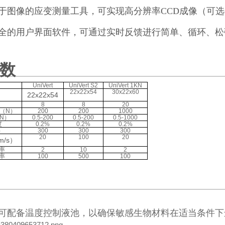
于图像的应变测量工具，可实现高分辨率CCD成像（可
全的用户界面软件，可通过实时反馈进行简单、循环、松
数
UniVert
UniVert S2
UniVert 1KN
）
22x22x54
30x22x60
22x22x54
）
8
8
20
（N）
200
200
1000
N）
0.5-200
0.5-200
0.5-1000
度
0.2%
0.2%
0.2%
）
300
300
300
20
100
20
/s）
率
2
10
2
率
100
500
100
rt系统可配备温度控制液池，以确保敏感生物材料在适当条件