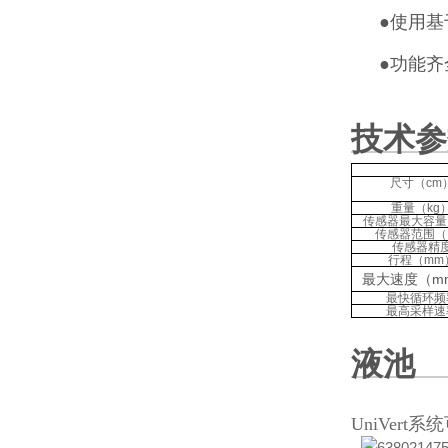
●
使用基
●
功能齐
技术参
尺寸（cm
重量（kg
传感器最大容量
传感器范围（
传感器精
行程（mm
最大速度（mm
最快循环频
最高采样速
液池
UniVe