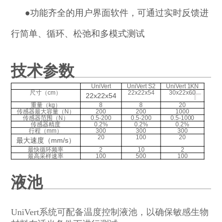
●
功能齐全的用户界面软件，可通过实时反馈进
行简单、循环、松弛和多模式测试
技术参数
+
UniVert
UniVert S2
UniVert 1KN
尺寸（cm）
22x22x54
30x22x60
22x22x54
重量（kg）
8
8
20
传感器最大容量（N）
200
200
1000
传感器范围（N）
0.5-200
0.5-200
0.5-1000
传感器精度
0.2%
0.2%
0.2%
行程（mm）
300
300
300
20
100
20
最大速度（mm/s）
最快循环频率
2
10
2
最高采样速率
100
500
100
液池
UniVert系统可配备温度控制液池，以确保敏感生物