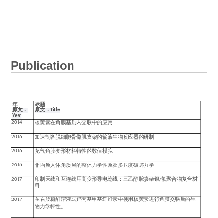
Publication
年
标题
原文：
原文：
Title
Year
2014
核黄素在角膜基质内交联中的应用
2016
加速制备脱细胞骨骼肌支架的输液生物反应器的研制
2016
充气角膜变形材料特性的数值模拟
2016
非均质人体角质层的整体力学性质及多尺度破坏力学
2017
印制天线和互连线用高变形导电迹线：三乙醇胺掺杂银
/
氟聚合物复合材
料
2017
在右旋糖酐溶液或羟丙基甲基纤维素中使用核黄素进行角膜交联后的生
物力学特性。