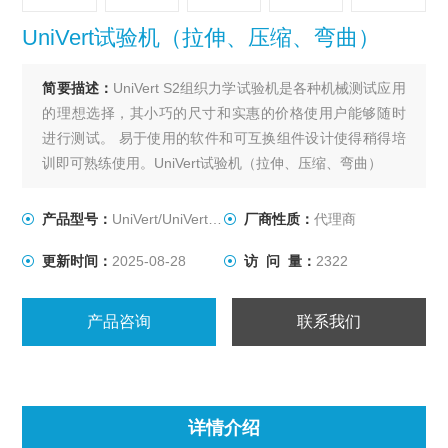
UniVert试验机（拉伸、压缩、弯曲）
简要描述：
UniVert S2组织力学试验机是各种机械测试应用
的理想选择，其小巧的尺寸和实惠的价格使用户能够随时
进行测试。 易于使用的软件和可互换组件设计使得稍得培
训即可熟练使用。UniVert试验机（拉伸、压缩、弯曲）
UniVert经济型微观万能试验机该系统能够在最大力达200N
的情况下可进行牵张、压缩和弯曲测试。 各种夹具和夹具
产品型号：
UniVert/UniVert S2/1000N
厂商性质：
代理商
可用于适应不同的标本和测试模式
更新时间：
2025-08-28
访 问 量：
2322
产品咨询
联系我们
详情介绍