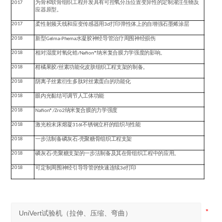
2017
为骨和软骨组织工程开发具有可控氧分压位置变异性的定制灌注生物反
应器原型。
2017
柔性射频天线和应变传感器用
3d
打印弹性体上的自增强石墨烯涂层
2018
新型
Gelma-Phema
水凝胶神经导管治疗周围神经损伤
2018
相对湿度对氧化锆
/Nafion®
纳米复合膜力学强度的影响。
2018
柑橘果胶
/
丝素功能化皮肤组织工程支架的制备。
2018
阴离子丝素衍生多肽对丝素蛋白的功能化
2018
眼内光黏结可调节人工体功能
2018
Nafion®/Zro2
纳米复合膜的力学强度
2018
激光粉末床熔凝
316l
不锈钢立杆的组织与性能
2018
一步法制备磷灰石
-
壳聚糖骨组织工程支架
2018
磷灰石
-
壳聚糖支架的一步法制备及其在骨组织工程中的应用。
2018
可定制周围神经引导导管的快速连续
3d
打印