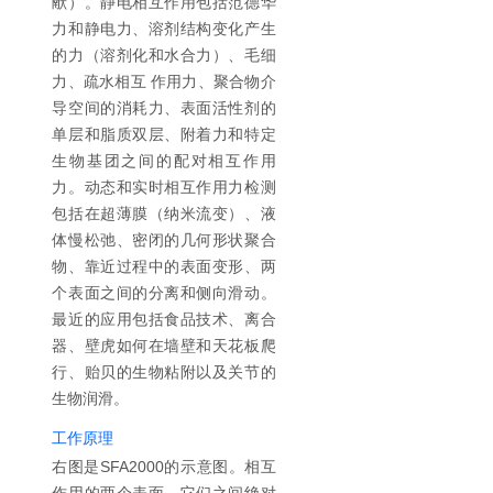
献）。静电相互作用包括范德华
力和静电力、溶剂结构变化产生
的力（溶剂化和水合力）、毛细
力、疏水相互 作用力、聚合物介
导空间的消耗力、表面活性剂的
单层和脂质双层、附着力和特定
生物基团之间的配对相互作用
力。动态和实时相互作用力检测
包括在超薄膜（纳米流变）、液
体慢松弛、密闭的几何形状聚合
物、靠近过程中的表面变形、两
个表面之间的分离和侧向滑动。
最近的应用包括食品技术、离合
器、壁虎如何在墙壁和天花板爬
行、贻贝的生物粘附以及关节的
生物润滑。
工作原理
右图是SFA2000的示意图。相互