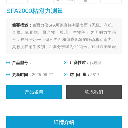
SFA2000粘附力测量
简要描述：
表面力仪SFA可以直接测量表面（无机、有机、
金属、氧化物、聚合物、玻璃、生物等）之间的力学信
号，在分子水平上研究界面和薄膜现象的静态和动态力。
灵敏度在纳牛级别，距离分辨率为0.1纳米。它可以测量表
面之间的介质折射率、吸附等温线、毛细管冷凝等。表面
力学方面，可以测试动态相互作用力，SFA2000粘附力测
产品型号：
厂商性质：
代理商
量如粘弹性和摩擦力以及薄膜流变性，并可以观察分子
更新时间：
2025-08-27
访 问 量：
2617
（纳米）级别上表面变形之间介质折射率的实时变化。
产品咨询
联系我们
详情介绍