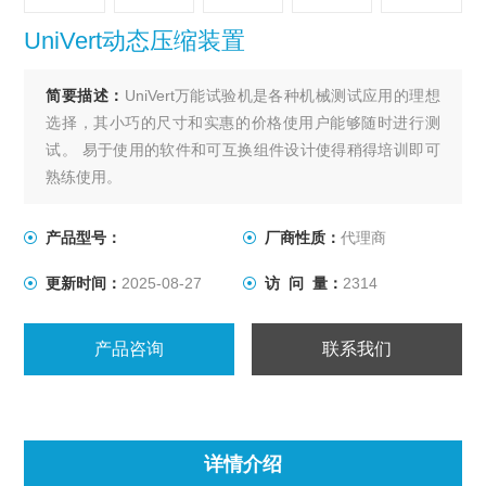
UniVert动态压缩装置
简要描述：
UniVert万能试验机是各种机械测试应用的理想
选择，其小巧的尺寸和实惠的价格使用户能够随时进行测
试。 易于使用的软件和可互换组件设计使得稍得培训即可
熟练使用。
UniVert动态压缩装置该系统能够在最大力达200N的情况下
可进行牵张、压缩和弯曲测试。 各种夹具和夹具可用于适
产品型号：
厂商性质：
代理商
应不同的标本和测试模式。
更新时间：
2025-08-27
访 问 量：
2314
产品咨询
联系我们
详情介绍