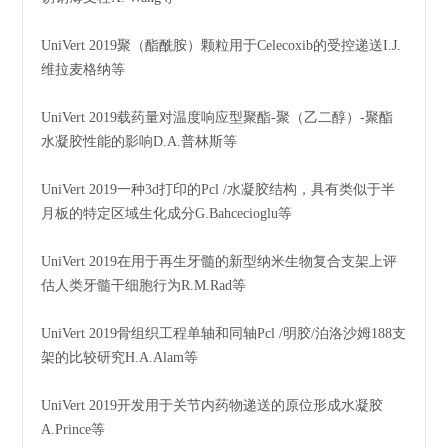
UniVert 2019聚（酯酰胺）颗粒用于Celecoxib的受控递送I.J.
维拉麦格纳等
UniVert 2019载药量对温度响应型聚酯-聚（乙二醇）-聚酯
水凝胶性能的影响D.A.普林斯等
UniVert 2019一种3d打印的Pcl /水凝胶结构，具有类似于半
月板的特定区域生化成分G.Bahcecioglu等
UniVert 2019在用于再生牙髓的新型纳米生物复合支架上评
估人类牙髓干细胞行为R.M.Rad等
UniVert 2019骨组织工程单轴和同轴Pcl /明胶/泊洛沙姆188支
架的比较研究H.A.Alam等
UniVert 2019开发用于关节内药物递送的原位形成水凝胶
A.Prince等