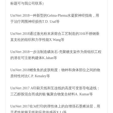
标题可与我公司联系）
UniVert 2018一种新型的Gelma-Phema水凝胶神经指南，用
于治疗周围神经损伤T.D. Usal等
UniVert 2018通过激光粉末床熔合工艺制造的316l不锈钢垂
直支柱的组织和力学性能X.Wang等
UniVert 2018一步法制造磷灰石-壳聚糖支架作为骨组织工程
的潜在可注射构建体K.Jahan等
UniVert 2018鳍鱼鱼的皮肤刚度：物种和身体部位之间的物
质特性对比C.P. Kenaley等
UniVert 2017 A印刷天线和互连线的高度可变形导电迹线：
三乙醇胺混合而成的银/氟聚合物复合材料A. Kumar等
UniVert 2017在3d打印的弹性体上的自增强石墨烯涂层，用
于柔性射频天线和应变传感器X.Li等