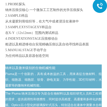
1.PROBE探头
纳米压痕仪核心:一个微加工工艺制作的光学压痕探头
2.SAMPLE样品
从水凝胶到骨组织等，在大气中或者浸没在液体中
3.SAMPLEXYSTAGEXY样品台
在X-Y（12x12mm）范围内测试样品
4.INDENTATIONSTAGE压痕移动台
粗进以及精进移动台实现精确压痕以及自动寻找样品表面
5.MANUALSTAGE手动平台
为任何样品以及容器创造空间
纳米以及微米级别的生物机械性能
Piuma是一个创新的，具有成本效益的工具，用来表征生物材料、组
织、细胞器、细胞层、软骨、静电支架、力学性能，3D打印材料，水
凝胶等的微纳米机械性能。
The Piuma 纳米压痕仪专为迎合生物材料以及组织研究人员和工程师
的需求，提供易用性和便携性，同时提供高精度、高通量和多样化的数
据。Optics11小型化的玻璃探针式压头，特别适合在液体中测量水合样