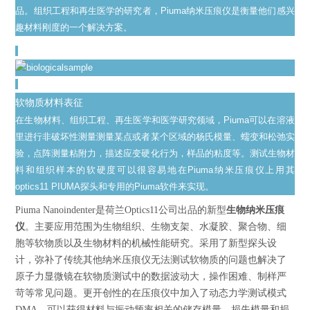
品。组织工程和再生医学的研究者，Piuma纳米压痕仪是衡量他们感兴
趣材料刚度的一个
解决方案。
软物质材料表征
在生物材料、组织工程、再生医学和医学研究领域，Piuma可以在溶液
里进行非破坏性测量测量某点或者某个区域的杨氏模量、蠕变和松弛实
验，点阵测量粘附力，描述应变硬化行为，样品的粘度等。测试生物材
料和组织样本的软硬度可以很容易地在Piuma纳米压痕仪上用其
optics11 PIUMA探头和专用的Piuma软件来实现。
Piuma Nanoindenter是荷兰Optics11公司出品的新型
生物纳米压痕
仪
。主要应用范围为生物组织、生物支架、水凝胶、聚合物、细
胞等软物质以及生物材料的机械性能研究。采用了新型探头设
计，弥补了传统其他纳米压痕仪无法测试软物质的问题也解决了
原子力显微镜在软物质测试中的数据波动大，操作困难、制样严
苛等常见问题。更开创性的在压痕仪中加入了动态力学测试模式
DMA，可以获得材料与振动频率相关的储存模量、损失模量和损