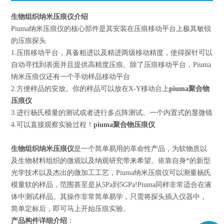
生物组织纳米压痕仪
介绍
Piuma纳米压痕仪的核心部件是其安装在压痕移动平台上极其敏锐
的压痕探头
1.压痕移动平台，具备粗进以及精进两级移动精度，使得探针可以
自动寻找到表面并且提供高精度压痕。除了压痕移动平台，Piuma
纳米压痕仪还有一个手动样品移动平台
2.方便样品的安放。你的样品可以放在X-Y移动台上
piuma聚合物
压痕仪
3.进行杨氏模量的测试或者进行多点阵测试。一个内置式的显微镜
4.可以直接观察实验过程！
piuma聚合物压痕仪
生物组织纳米压痕仪
是一个简单易用的革命性产品，为软物质以
及生物材料组织的微观以及纳观研究带来希望。依靠自身*的新型
光学技术以及杰出的微加工工艺，Piuma纳米压痕仪可以测量杨氏
模量软的样品，范围甚至是从5Pa到5GPa!Piuma同样非常适合在液
体中测试样品。其操作非常简单易学，只需将探头插入仪器中，
简单定标后，即可马上开始压痕实验。
产品构件详细介绍
：