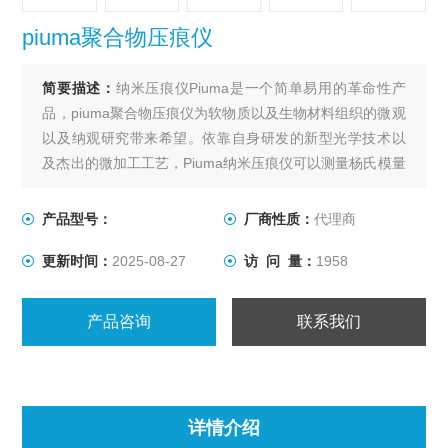
piuma聚合物压痕仪
简要描述：
纳米压痕仪Piuma是一个简单易用的革命性产
品，piuma聚合物压痕仪为软物质以及生物材料组织的微观
以及纳观研究带来希望。依靠自身研发的新型光学技术以
及杰出的微加工工艺，Piuma纳米压痕仪可以测量杨氏模量
最软的样品，范围甚至是从5Pa到5GPa! Piuma同样非常适
合在液体中测试样品。其操作非常简单易学，只需将探头
产品型号：
厂商性质：
代理商
插入仪器中，简单定标后，即可马上开始压痕实验。
更新时间：
2025-08-27
访 问 量：
1958
产品咨询
联系我们
详情介绍