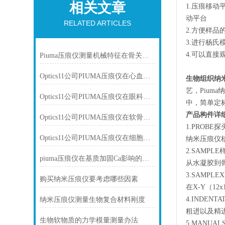
相关文章
1.压痕移
动平台
RELATED ARTICLES
2.方便样品
3.进行杨
4.可以直接
Piuma压痕仪测量机械特征在骨关节炎、纤维化和癌症的诊断中发挥作用。
Optics11公司PIUMA压痕仪在心血管研究中的应用
生物组织纳
艺，Pium
Optics11公司PIUMA压痕仪在眼科学研究中的应用
中，简单定
产品构件详
Optics11公司PIUMA压痕仪在软骨研究中的应用
1.PROBE探
Optics11公司PIUMA压痕仪在细胞研究中的应用
纳米压痕仪
2.SAMPLE
piuma压痕仪在基质加固Ca影响的体外模型分离的大鼠心肌细胞肌脂肪
从水凝胶到
3.SAMPL
购买纳米压痕仪要考虑哪些因素
在X-Y（1
4.INDENT
纳米压痕仪测量生物复合材料刚度
粗进以及精
生物软物质的力学模量测量办法
5.MANUA