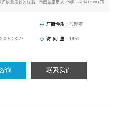
氏模量最软的样品，范围甚至是从5Pa到5GPa! Piuma同
在液体中测试样品。其操作非常简单易学，只需将探头插入
单定标后，即可马上开始压痕实验。
厂商性质：
代理商
2025-08-27
访 问 量：
1951
咨询
联系我们