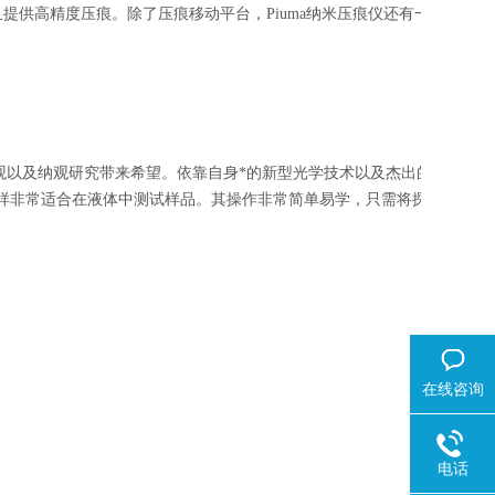
提供高精度压痕。除了压痕移动平台，Piuma纳米压痕仪还有一个手动样
观以及纳观研究带来希望。依靠自身*的新型光学技术以及杰出的微加工工
uma同样非常适合在液体中测试样品。其操作非常简单易学，只需将探头插入仪
在线咨询
电话