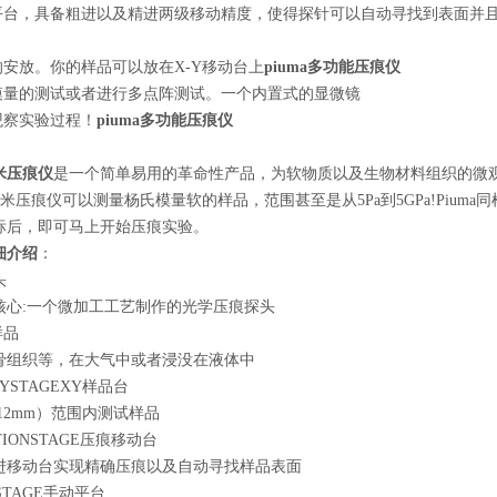
动平台，具备粗进以及精进两级移动精度，使得探针可以自动寻找到表面并且
的安放。你的样品可以放在X-Y移动台上
piuma多功能压痕仪
氏模量的测试或者进行多点阵测试。一个内置式的显微镜
观察实验过程！
piuma多功能压痕仪
米压痕仪
是一个简单易用的革命性产品，为软物质以及生物材料组织的微
a纳米压痕仪可以测量杨氏模量软的样品，范围甚至是从5Pa到5GPa!Pi
标后，即可马上开始压痕实验。
细介绍
：
头
核心:一个微加工工艺制作的光学压痕探头
样品
骨组织等，在大气中或者浸没在液体中
EXYSTAGEXY样品台
2x12mm）范围内测试样品
ATIONSTAGE压痕移动台
进移动台实现精确压痕以及自动寻找样品表面
LSTAGE手动平台