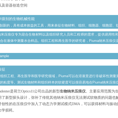
以及容器创造空间
米级别的生物机械性能
一个创新的，具有成本效益的工具，用来表征生物材料、组织、细胞器、细胞层、
uma 纳米压痕仪专为迎合生物材料以及组织研究人员和工程师的需求，提供易用性
合在液体中测量水合样品。组织工程和再生医学的研究者，Piuma纳米压痕仪
表征
组织工程、再生医学和医学研究领域，Piuma可以在溶液里进行非破坏性测
的粘度等。测试生物材料和组织样本的软硬度可以很容易地在Piuma纳米压痕仪上用其
oindenter是荷兰Optics11公司出品的新型
生物纳米压痕仪
。主要应用范围为
用了新型探头设计，弥补了传统其他纳米压痕仪无法测试软物质的问题也
开创性的在压痕仪中加入了动态力学测试模式DMA，可以获得材料与振
力学损耗。