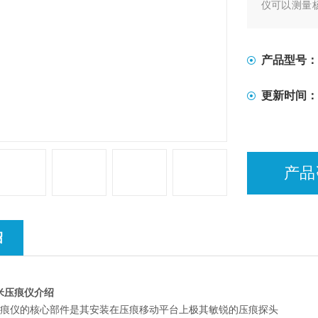
仪可以测量杨
样非常适合
仪器中，简
产品型号：
更新时间：
产品
绍
米压痕仪
介绍
纳米压痕仪的核心部件是其安装在压痕移动平台上极其敏锐的压痕探头