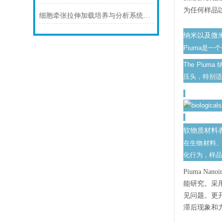
为任何样品
细胞牵张拉伸加载培养与分析系统与三维细胞（组织）牵引拉伸加载培养与分析
纳米以及微
Piuma是
The Pi
压头，特别适
软物质材料
在生物材料、
化行为，样品
Piuma Nan
能研究。采
见问题。更
滞后现象和