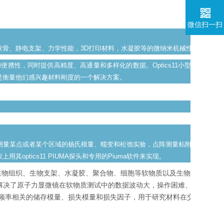
微信扫一扫
软骨、静电支架、力学性能，3D打印材料，水凝胶等的微纳米机械性能。
和便携性，同时提供高精度、高通量和多样化的数据。Optics11小型化的玻璃
是衡量他们感兴趣材料刚度的一个
解决方案。
量测量某点或者某个区域的杨氏模量、蠕变和松弛实验，点阵测量粘附力，描述
optics11 PIUMA探头和专用的Piuma软件来实现。
生物组织、生物支架、水凝胶、聚合物、细胞等软物质以及生物材料的机
解决了原子力显微镜在软物质测试中的数据波动大，操作困难、制样严苛
动频率相关的储存模量、损失模量和损失因子，用于研究材料在交变力作用