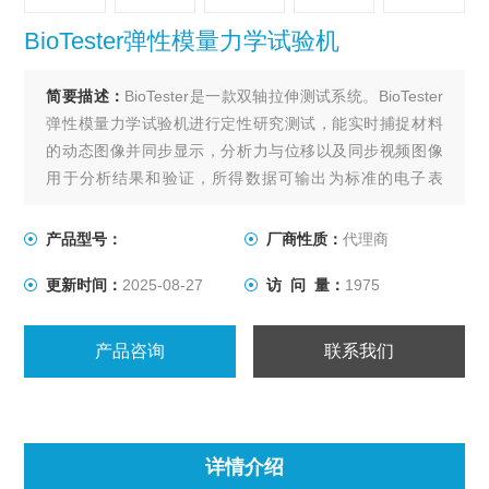
BioTester弹性模量力学试验机
简要描述：
BioTester是一款双轴拉伸测试系统。BioTester
弹性模量力学试验机进行定性研究测试，能实时捕捉材料
的动态图像并同步显示，分析力与位移以及同步视频图像
用于分析结果和验证，所得数据可输出为标准的电子表
格，或者导入到分析软件中进行分析。
X、Y轴处于同一个平面上，能对平面组织进行单轴或双轴
产品型号：
厂商性质：
代理商
拉力测量，位移和力控制、循环测试、蠕变、预加载和非
更新时间：
2025-08-27
访 问 量：
1975
等轴双向加载都很容易规定。夹具可选多种测量模式。
产品咨询
联系我们
详情介绍