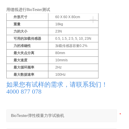
用缝线进行BioTester测试
+
D
外形尺寸
60 X 60 X 80cm
r
重量
18kg
a
力的大小
23N
g
t
可用的加载传感器
0.5, 1.5, 2.5, 5, 10, 23N
o
力的准确性
加载传感器容量0.2%
s
最大夹点分离
80mm
p
最大速度
10mm/s
i
最大循环频率
2Hz
n
最大数据速率
100Hz
如果您有试样的需求，请联系我们！
4000 877 078