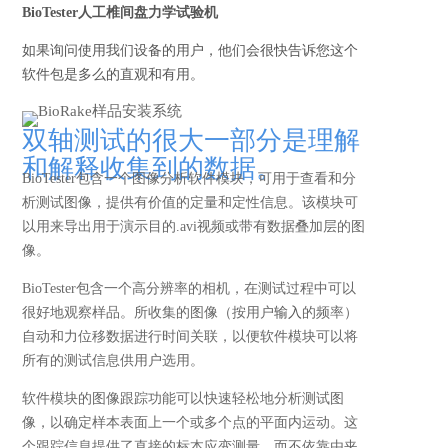
BioTester人工椎间盘力学试验机
如果询问使用我们设备的用户，他们会很快告诉您这个
软件包是多么的直观和有用。
双轴测试的很大一部分是理解
和解释收集到的数据。
BioTester包含一个图像分析软件模块，可用于查看和分
析测试图像，提供有价值的定量和定性信息。该模块可
以用来导出用于演示目的.avi视频或带有数据叠加层的图
像。
BioTester包含一个高分辨率的相机，在测试过程中可以
很好地观察样品。所收集的图像（按用户
输入
的频率）
自动和力位移数据进行时间关联，以便软件模块可以将
所有的测试信息供用户选用。
软件模块的图像跟踪功能可以快速轻松地分析测试图
像，以确定样本表面上一个或多个点的平面内运动。这
个跟踪信息提供了直接的标本应变测量，而不依靠由夹