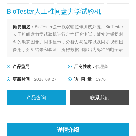
BioTester人工椎间盘力学试验机
简要描述：
BioTester是一款双轴拉伸测试系统。BioTester
人工椎间盘力学试验机进行定性研究测试，能实时捕捉材
料的动态图像并同步显示，分析力与位移以及同步视频图
像用于分析结果和验证，所得数据可输出为标准的电子表
格，或者导入到分析软件中进行分析。
X、Y轴处于同一个平面上，能对平面组织进行单轴或双轴
产品型号：
厂商性质：
代理商
拉力测量，位移和力控制、循环测试、蠕变、预加载和非
更新时间：
2025-08-27
访 问 量：
1970
等轴双向加载都很容易规定。夹具可选多种测量模式。
产品咨询
联系我们
详情介绍