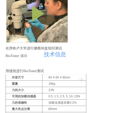
在滑铁卢大学进行腰椎间盘组织测试
技术信息
BioTester 演示
用缝线进行BioTester测试
+
D
外形尺寸
60 X 60 X 80cm
r
重量
18kg
a
力的大小
23N
g
t
可用的加载传感器
0.5, 1.5, 2.5, 5, 10, 23N
o
力的准确性
加载传感器容量0.2%
s
最大夹点分离
80mm
p