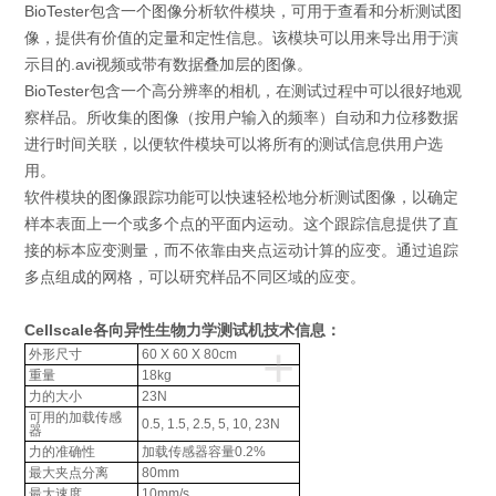
BioTester包含一个图像分析软件模块，可用于查看和分析测试图
像，提供有价值的定量和定性信息。该模块可以用来导出用于演
示目的.avi视频或带有数据叠加层的图像。
BioTester包含一个高分辨率的相机，在测试过程中可以很好地观
察样品。所收集的图像（按用户输入的频率）自动和力位移数据
进行时间关联，以便软件模块可以将所有的测试信息供用户选
用。
软件模块的图像跟踪功能可以快速轻松地分析测试图像，以确定
样本表面上一个或多个点的平面内运动。这个跟踪信息提供了直
接的标本应变测量，而不依靠由夹点运动计算的应变。通过追踪
多点组成的网格，可以研究样品不同区域的应变。
Cellscale各向异性生物力学测试机
技术信息：
+
外形尺寸
60 X 60 X 80cm
重量
18kg
力的大小
23N
可用的加载传感
0.5, 1.5, 2.5, 5, 10, 23N
器
力的准确性
加载传感器容量
0.2%
最大夹点分离
80mm
最大速度
10mm/s