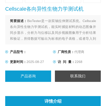
Cellscale各向异性生物力学测试机
简要描述：
BioTester是一款双轴拉伸测试系统。Cellscale
各向异性生物力学测试机，能实时捕捉材料的动态图像并
同步显示，分析力与位移以及同步视频图像用于分析结果
和验证，所得数据可输出为标准的电子表格，或者导入到
分析软件中进行分析。
X、Y轴处于同一个平面上，能对平面组织进行单轴或双轴
产品型号：
厂商性质：
代理商
拉力测量，位移和力控制、循环测试、蠕变、预加载和非
更新时间：
2025-08-27
访 问 量：
2268
等轴双向加载都很容易规定。夹具可选多种测量模式。
产品咨询
联系我们
详情介绍