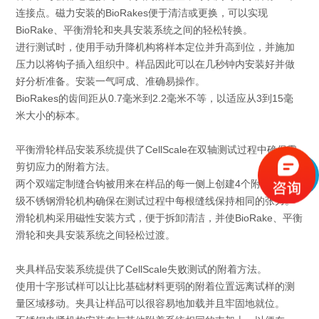
连接点。磁力安装的BioRakes便于清洁或更换，可以实现
BioRake、平衡滑轮和夹具安装系统之间的轻松转换。
进行测试时，使用手动升降机构将样本定位并升高到位，并施加
压力以将钩子插入组织中。样品因此可以在几秒钟内安装好并做
好分析准备。安装一气呵成、准确易操作。
BioRakes的齿间距从0.7毫米到2.2毫米不等，以适应从3到15毫
米大小的标本。
平衡滑轮样品安装系统提供了CellScale在双轴测试过程中确保零
剪切应力的附着方法。
两个双端定制缝合钩被用来在样品的每一侧上创建4个附着点。两
级不锈钢滑轮机构确保在测试过程中每根缝线保持相同的张力。
滑轮机构采用磁性安装方式，便于拆卸清洁，并使BioRake、平衡
滑轮和夹具安装系统之间轻松过渡。
夹具样品安装系统提供了CellScale失败测试的附着方法。
使用十字形试样可以让比基础材料更弱的附着位置远离试样的测
量区域移动。夹具让样品可以很容易地加载并且牢固地就位。