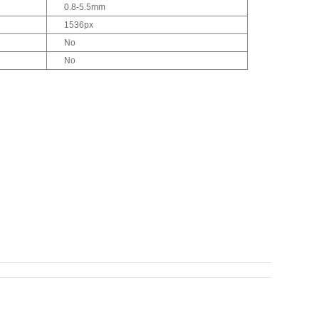
0.8-5.5mm
1536px
No
No