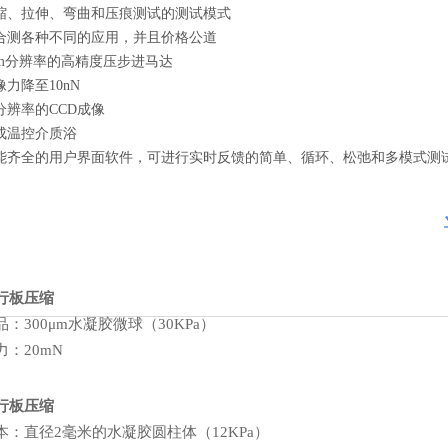
缩、拉伸、弯曲和压痕测试的测试模式
合测各种不同的应用，并且价格公道
μm分辨率的高精度压步进马达
像力降至10nN
分辨率的CCD成像
成温控介质浴
能齐全的用户界面软件，可进行实时反馈的简单、循环、松弛和多模式测
行板压缩
品：300μm水凝胶微球（30KPa）
力：20mN
行板压缩
本：直径2毫米的水凝胶圆柱体（12KPa）