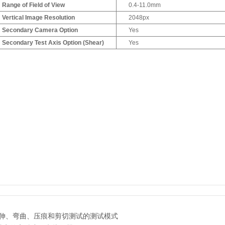
Range of Field of View
0.4-11.0mm
Vertical Image Resolution
2048px
Secondary Camera Option
Yes
Secondary Test Axis Option (Shear)
Yes
伸、弯曲、压痕和剪切测试的测试模式