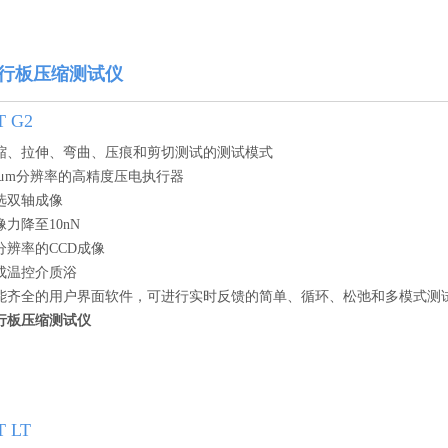
行板压缩测试仪
T G2
缩、拉伸、弯曲、压痕和剪切测试的测试模式
.1μm分辨率的高精度压电执行器
选双轴成像
像力降至10nN
分辨率的CCD成像
成温控介质浴
能齐全的用户界面软件，可进行实时反馈的简单、循环、松弛和多模式测
行板压缩测试仪
T LT