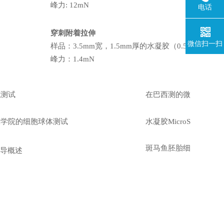
峰力: 12mN
电话
穿刺附着拉伸
微信扫一扫
样品：3.5mm宽，1.5mm厚的水凝胶（0.5KPa）
峰力：1.4mN
械测试
在巴西测的微米细胞组
工学院的细胞球体测试
水凝胶MicroSphere
斑马鱼胚胎细胞球体压
er指导概述