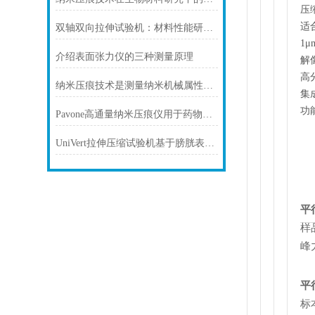
压
适
双轴双向拉伸试验机：材料性能研究的多面手
1
介绍表面张力仪的三种测量原理
解
高
纳米压痕技术是测量纳米机械属性的一个关键技术
集
功
Pavone高通量纳米压痕仪用于药物筛选
UniVert拉伸压缩试验机基于膀胱表面表示和生物力学分析
平
样
峰
平
标