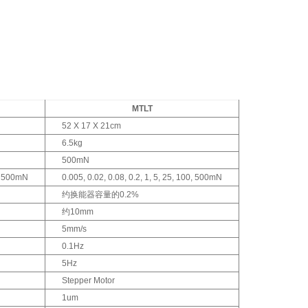
MTLT
52 X 17 X 21cm
6.5kg
500mN
0, 500mN
0.005, 0.02, 0.08, 0.2, 1, 5, 25, 100, 500mN
约换能器容量的0.2%
约10mm
5mm/s
0.1Hz
5Hz
Stepper Motor
1um