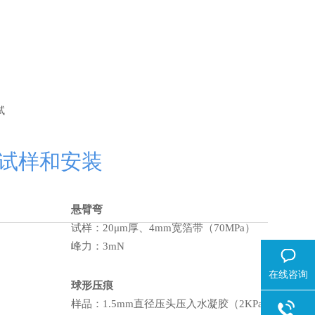
试
试样和安装
悬臂弯
试样：20μm厚、4mm宽箔带（70MPa）
峰力：3mN
在线咨询
球形压痕
样品：1.5mm直径压头压入水凝胶（2KPa）