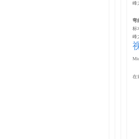
峰
弯
标
峰
Mi
在