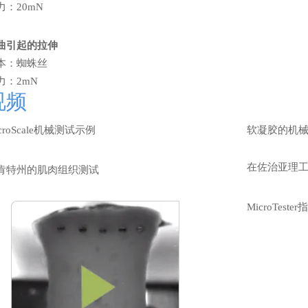
力：20mN
曲引起的拉伸
本：蜘蛛丝
力：2mN
视频
croScale机械测试示例
软凝胶的机
在佐治亚理
肯特州的肌肉组织测试
MicroTest