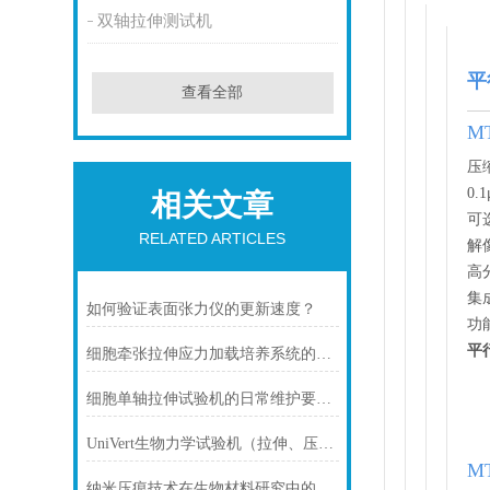
双轴拉伸测试机
平
查看全部
M
压
0
相关文章
可
RELATED ARTICLES
解
高
集
如何验证表面张力仪的更新速度？
功
平
细胞牵张拉伸应力加载培养系统的介绍-国产细胞牵张拉伸设备
细胞单轴拉伸试验机的日常维护要注意哪些
UniVert生物力学试验机（拉伸、压缩、弯曲、剪切）
M
纳米压痕技术在生物材料研究中的突破与应用