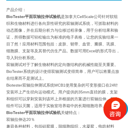
产品介绍：
BioTester平面双轴拉伸试验机
是加拿大CellScale公司针对软组
织和生物材料进行各向异性研究的双轴测试系统，可抓取材料的
动态图像，并在后期分析力与位移过程录像，用于分析结果和验
证，所得数据可轻松输出为标准的电子表格，让您的实验结果一
目了然！应用材料范围包括：皮肤、韧带、血管、瓣膜、巩膜、
细胞膜、支架等及其替代仿生产品。数据可用Excel的形式导出，
导入到分析系统。
双轴测试对于了解生物材料的定向微结构的机械性能至关重要。
BioTester系统的设计使得双轴测试变得简单，用户可以将重点放
在结果而不是测试上。
Biotester双轴拉伸测试系统MCB1使用复杂的可变形接口在24针
安装环上产生径向运动模式。用户提供的35mm直径的膜，支架
和组织可以穿刺安装到该环上并根据的方案进行双轴拉伸。整个
组件可以灭菌，适用于实验室培养箱中的长期细胞培养。
BioTester平面双轴拉伸试验机
关键特点：
双轴拉伸达20％
兼容各种材料，包括硅胶膜，脱细胞组织，水凝胶，电纺材料