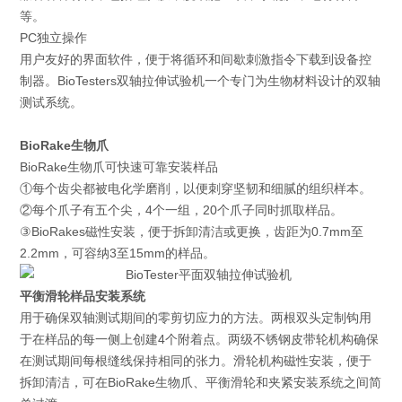
等。
PC独立操作
用户友好的界面软件，便于将循环和间歇刺激指令下载到设备控
制器。BioTesters双轴拉伸试验机一个专门为生物材料设计的双轴
测试系统。
BioRake生物爪
BioRake生物爪可快速可靠安装样品
①每个齿尖都被电化学磨削，以便刺穿坚韧和细腻的组织样本。
②每个爪子有五个尖，4个一组，20个爪子同时抓取样品。
③BioRakes磁性安装，便于拆卸清洁或更换，齿距为0.7mm至
2.2mm，可容纳3至15mm的样品。
平衡滑轮样品安装系统
用于确保双轴测试期间的零剪切应力的方法。两根双头定制钩用
于在样品的每一侧上创建4个附着点。两级不锈钢皮带轮机构确保
在测试期间每根缝线保持相同的张力。滑轮机构磁性安装，便于
拆卸清洁，可在BioRake生物爪、平衡滑轮和夹紧安装系统之间简