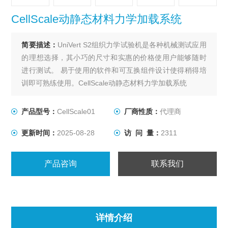
CellScale动静态材料力学加载系统
简要描述：
UniVert S2组织力学试验机是各种机械测试应用
的理想选择，其小巧的尺寸和实惠的价格使用户能够随时
进行测试。 易于使用的软件和可互换组件设计使得稍得培
训即可熟练使用。CellScale动静态材料力学加载系统
该系统能够在最大力达200N的情况下可进行牵张、压缩和
弯曲测试。 各种夹具和夹具可用于适应不同的标本和测试
产品型号：
CellScale01
厂商性质：
代理商
模式
更新时间：
2025-08-28
访 问 量：
2311
产品咨询
联系我们
详情介绍