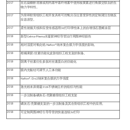
2017
在右旋糖酐溶液或羟丙基甲基纤维素中使用核黄素进行角膜交联后的生
物力学特性。
2017
为骨和软骨组织工程开发具有可控氧分压位置变异性的定制灌注生物反
应器原型。
2017
柔性射频天线和应变传感器用
3d
打印弹性体上的自增强石墨烯涂层
2018
新型
Gelma-Phema
水凝胶神经导管治疗周围神经损伤
2018
相对湿度对氧化锆
/Nafion®
纳米复合膜力学强度的影响。
2018
柑橘果胶
/
丝素功能化皮肤组织工程支架的制备。
2018
阴离子丝素衍生多肽对丝素蛋白的功能化
2018
眼内光黏结可调节人工体功能
2018
Nafion®/Zro2
纳米复合膜的力学强度
2018
激光粉末床熔凝
316l
不锈钢立杆的组织与性能
2018
一步法制备磷灰石
-
壳聚糖骨组织工程支架
2018
磷灰石
-
壳聚糖支架的一步法制备及其在骨组织工程中的应用。
2018
可定制周围神经引导导管的快速连续
3d
打印