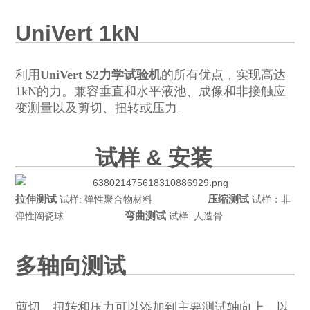
UniVert 1kN
利用
UniVert S2力学试验机
的所有优点，实现高达
1kN的力。兼容垂直和水平液池、成像和非接触应
变测量以及剪切、扭转或压力。
试样 & 安装
拉伸测试
压缩测试
试样: 弹性聚合物材料
试样：非
弯曲测试
弹性陶瓷球
试样: 人造骨
多轴向测试
剪切、扭转和压力可以添加到主要测试轴向上，以