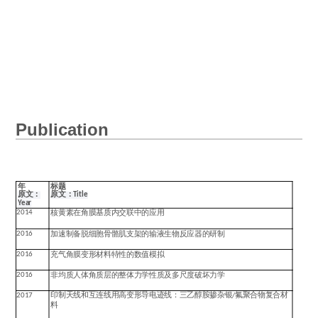
Publication
年
标题
原文：
原文：
Title
Year
2014
核黄素在角膜基质内交联中的应用
2016
加速制备脱细胞骨骼肌支架的输液生物反应器的研制
2016
充气角膜变形材料特性的数值模拟
2016
非均质人体角质层的整体力学性质及多尺度破坏力学
2017
印制天线和互连线用高变形导电迹线：三乙醇胺掺杂银
/
氟聚合物复合材
料