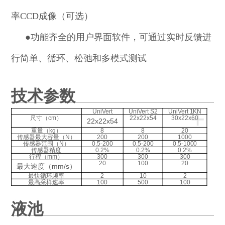
率CCD成像（可选）
●
功能齐全的用户界面软件，可通过实时反馈进
行简单、循环、松弛和多模式测试
技术参数
+
UniVert
UniVert S2
UniVert 1KN
尺寸（cm）
22x22x54
30x22x60
22x22x54
重量（kg）
8
8
20
传感器最大容量（N）
200
200
1000
传感器范围（N）
0.5-200
0.5-200
0.5-1000
传感器精度
0.2%
0.2%
0.2%
行程（mm）
300
300
300
20
100
20
最大速度（mm/s）
最快循环频率
2
10
2
最高采样速率
100
500
100
液池