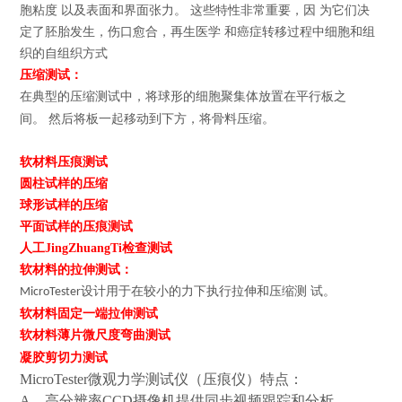
胞粘度 以及表面和界面张力。
这些特性非常重要，因 为它们决
定了胚胎发生，伤口愈合，再生医学 和癌症转移过程中细胞和组
织的自组织方式
压缩测试：
在典型的压缩测试中，将球形的细胞聚集体放置在平行板之
间。
然后将板一起移动到下方，将骨料压缩。
软材料压痕测试
圆柱试样的压缩
球形试样的压缩
平面试样的压痕测试
人工JingZhuangTi检查测试
软材料的拉伸测试：
设计用于在较小的力下执行拉伸和压缩测 试。
MicroTester
软材料固定一端拉伸测试
软材料薄片微尺度弯曲测试
凝胶
剪切力测试
MicroTester微观力学测试仪（压痕仪）特点：
A，高分辨率CCD摄像机提供同步视频跟踪和分析。