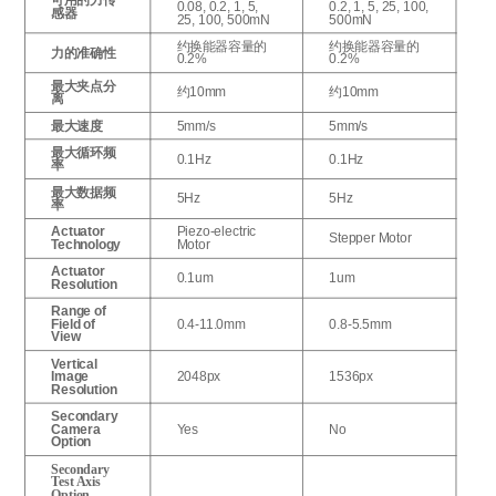
可用的力传
0.08, 0.2, 1, 5,
0.2, 1, 5, 25, 100,
感器
25, 100, 500mN
500mN
约换能器容量的
约换能器容量的
力的准确性
0.2%
0.2%
最大夹点分
约10mm
约10mm
离
最大速度
5mm/s
5mm/s
最大循环频
0.1Hz
0.1Hz
率
最大数据频
5Hz
5Hz
率
Actuator
Piezo-electric
Stepper Motor
Technology
Motor
Actuator
0.1um
1um
Resolution
Range of
Field of
0.4-11.0mm
0.8-5.5mm
View
Vertical
Image
2048px
1536px
Resolution
Secondary
Camera
Yes
No
Option
Secondary
Test Axis
Option