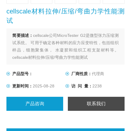
cellscale材料拉伸/压缩/弯曲力学性能测
试
简要描述：
cellscale公司MicroTester G2是微型张力压缩测
试系统。 可用于确定各种材料的应力应变特性，包括组织
样品，细胞聚集体， 水凝胶和组织工程支架材料等。
cellscale材料拉伸/压缩/弯曲力学性能测试
借助这种专用系统，可以实现低至10nN的力分辨率和低至
0.1µm的空间分辨率。 控制软件可以支持力控制和位移控
产品型号：
厂商性质：
代理商
制的用户协议。输出力和位移数据以及测试的时间相关图
更新时间：
2025-08-28
访 问 量：
2238
像。
产品咨询
联系我们